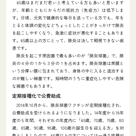
65歳はまだまだ若いと考えている方も多いと思います
が、年齢とともにからだの抵抗力（免疫力）は低下しま
す。日頃、元気で健康的な毎日を送っている方でも、年を
とると体調の変化などちょっとしたことがきっかけで肺炎
を起こしやすくなり、急激に症状が悪化することもありま
す。65歳以上の方にとって、肺炎は決して軽視できない疾
患です。
肺炎を起こす原因菌で最も多いのが「肺炎球菌」で、肺
炎の４分の１から３分の１を占めます。肺炎球菌は莢膜と
いう分厚い膜に包まれており、身体の中に入ると退治する
のが難しい細菌です。短時間のうちに重症化しやすい危険
な細菌でもあります。
定期接種化で公費助成
2014年10月から、肺炎球菌ワクチンが定期接種化され、
公費助成を受けられるようになりました。14年度から18年
度の５年間、それぞれの年度内に「65歳、70歳、75歳、80
歳、85歳、90歳、95歳、100歳の誕生日を迎える方」を対
象としましたので、65歳以上の方については一通り接種が