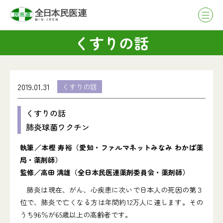
くすりの話
2019.01.31
くすりの話
くすりの話
肺炎球菌ワクチン
執筆／本樫 寿裕（愛知・ファルマネットみなみ わかば薬
局・薬剤師）
監修／高田 満雄（全日本民医連薬剤委員会・薬剤師）
肺炎は現在、がん、心疾患に次いで日本人の死因の第３
位で、肺炎で亡くなる方は年間約12万人に達します。その
うち96％が65歳以上の高齢者です。