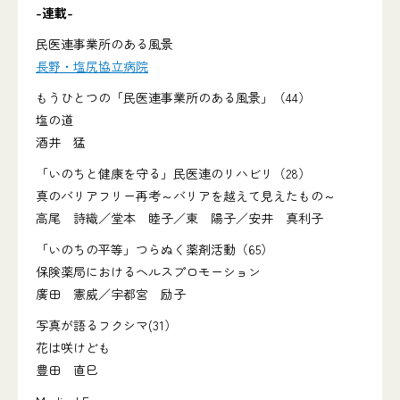
-連載-
民医連事業所のある風景
長野・塩尻協立病院
もうひとつの「民医連事業所のある風景」（44）
塩の道
酒井 猛
「いのちと健康を守る」民医連のリハビリ（28）
真のバリアフリー再考～バリアを越えて見えたもの～
高尾 詩織／堂本 睦子／東 陽子／安井 真利子
「いのちの平等」つらぬく薬剤活動（65）
保険薬局におけるヘルスプロモーション
廣田 憲威／宇都宮 励子
写真が語るフクシマ(31）
花は咲けども
豊田 直巳