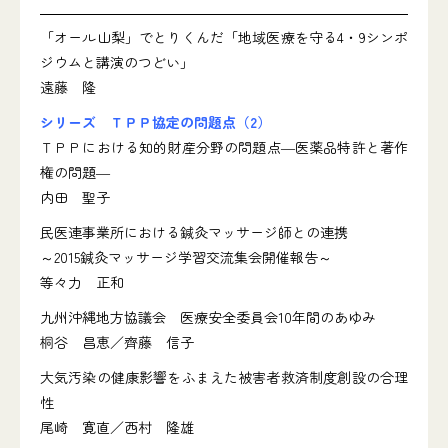
「オール山梨」でとりくんだ「地域医療を守る4・9シンポ
ジウムと講演のつどい」
遠藤 隆
シリーズ ＴＰＰ協定の問題点（2）
ＴＰＰにおける知的財産分野の問題点―医薬品特許と著作
権の問題―
内田 聖子
民医連事業所における鍼灸マッサージ師との連携
～2015鍼灸マッサージ学習交流集会開催報告～
等々力 正和
九州沖縄地方協議会 医療安全委員会10年間のあゆみ
桐谷 昌恵／齊藤 信子
大気汚染の健康影響をふまえた被害者救済制度創設の合理
性
尾崎 寛直／西村 隆雄