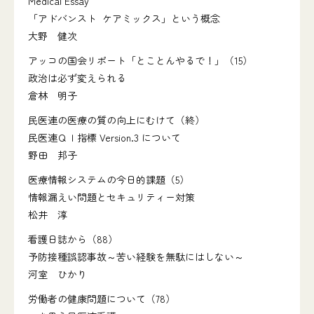
Medical Essay
「アドバンスト ケアミックス」という概念
大野 健次
アッコの国会リポート「とことんやるで！」（15）
政治は必ず変えられる
倉林 明子
民医連の医療の質の向上にむけて（終）
民医連ＱＩ指標 Version.3 について
野田 邦子
医療情報システムの今日的課題（5）
情報漏えい問題とセキュリティー対策
松井 淳
看護日誌から（88）
予防接種誤認事故～苦い経験を無駄にはしない～
河室 ひかり
労働者の健康問題について（78）