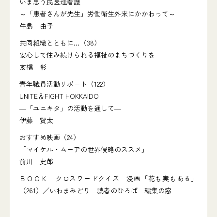
いま思う民医連看護
～「患者さんが先生」労働衛生外来にかかわって～
牛島 由子
共同組織とともに…（38）
安心して住み続けられる福祉のまちづくりを
友椙 彰
青年職員活動リポート（122）
UNITE＆FIGHT HOKKAIDO
―「ユニキタ」の活動を通して―
伊藤 賢太
おすすめ映画（24）
「マイケル・ムーアの世界侵略のススメ」
前川 史郎
ＢＯＯＫ クロスワードクイズ 漫画「花も実もある」
（261）／いわまみどり 読者のひろば 編集の窓