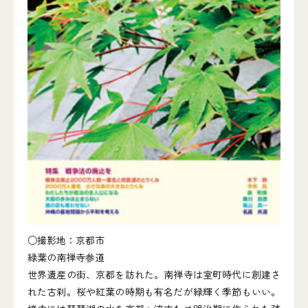
○撮影地：京都市
緑葉の南禅寺参道
世界遺産の街、京都を訪れた。南禅寺は室町時代に創建さ
れた古刹。桜や紅葉の時期も有名だが緑輝く季節もいい。