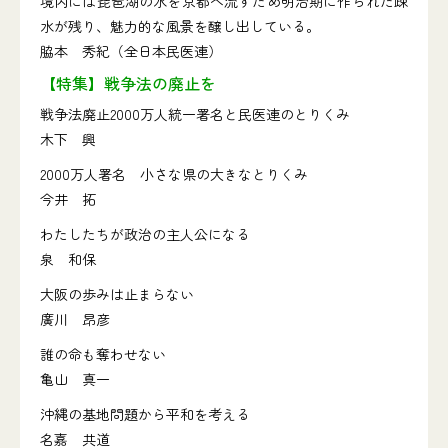
境内には琵琶湖の水を京都へ流すため明治期に作られた疎
水が残り、魅力的な風景を醸し出している。
脇本 秀紀（全日本民医連）
【特集】戦争法の廃止を
戦争法廃止2000万人統一署名と民医連のとりくみ
木下 興
2000万人署名 小さな県の大きなとりくみ
今井 拓
わたしたちが政治の主人公になる
泉 和保
大阪の歩みは止まらない
廣川 昂彦
誰の命も奪わせない
亀山 真一
沖縄の基地問題から平和を考える
名嘉 共道