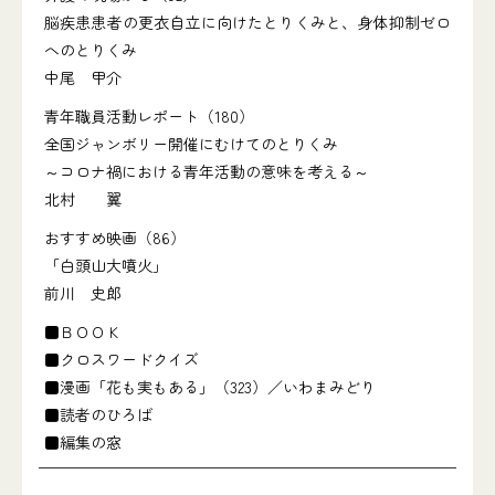
脳疾患患者の更衣自立に向けたとりくみと、身体抑制ゼロ
へのとりくみ
中尾 甲介
青年職員活動レポート（180）
全国ジャンボリー開催にむけてのとりくみ
～コロナ禍における青年活動の意味を考える～
北村 翼
おすすめ映画（86）
「白頭山大噴火」
前川 史郎
■ＢＯＯＫ
■クロスワードクイズ
■漫画「花も実もある」（323）／いわまみどり
■読者のひろば
■編集の窓