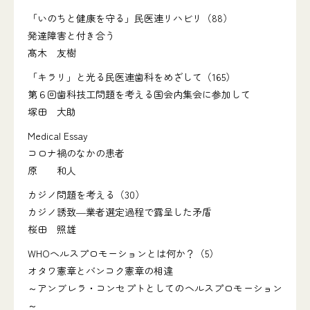
「いのちと健康を守る」民医連リハビリ（88）
発達障害と付き合う
髙木 友樹
「キラリ」と光る民医連歯科をめざして（165）
第６回歯科技工問題を考える国会内集会に参加して
塚田 大助
Medical Essay
コロナ禍のなかの患者
原 和人
カジノ問題を考える（30）
カジノ誘致―業者選定過程で露呈した矛盾
桜田 照雄
WHOヘルスプロモーションとは何か？（5）
オタワ憲章とバンコク憲章の相違
～アンブレラ・コンセプトとしてのヘルスプロモーション
～