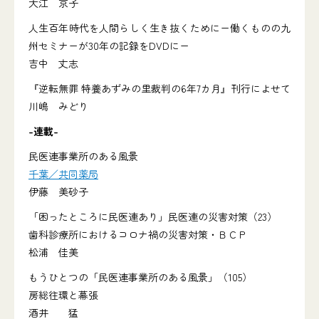
大江 京子
人生百年時代を人間らしく生き抜くためにー働くものの九
州セミナーが30年の記録をDVDにー
吉中 丈志
『逆転無罪 特養あずみの里裁判の6年7カ月』刊行によせて
川嶋 みどり
-連載-
民医連事業所のある風景
千葉／共同薬局
伊藤 美砂子
「困ったところに民医連あり」民医連の災害対策（23）
歯科診療所におけるコロナ禍の災害対策・ＢＣＰ
松浦 佳美
もうひとつの「民医連事業所のある風景」（105）
房総往環と幕張
酒井 猛