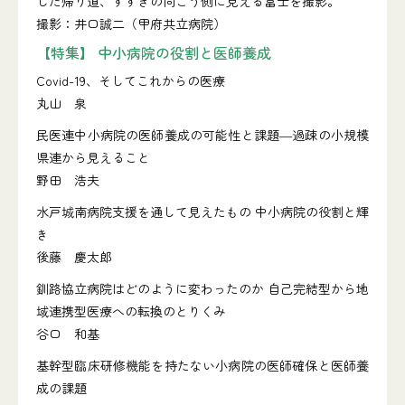
した帰り道、すすきの向こう側に見える富士を撮影。
撮影：井口誠二（甲府共立病院）
【特集】 中小病院の役割と医師養成
Covid-19、そしてこれからの医療
丸山 泉
民医連中小病院の医師養成の可能性と課題―過疎の小規模
県連から見えること
野田 浩夫
水戸城南病院支援を通して見えたもの 中小病院の役割と輝
き
後藤 慶太郎
釧路協立病院はどのように変わったのか 自己完結型から地
域連携型医療への転換のとりくみ
谷口 和基
基幹型臨床研修機能を持たない小病院の医師確保と医師養
成の課題