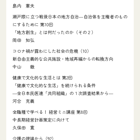
島内 憲夫
瀬戸際に立つ戦後日本の地方自治―自治体を主権者のもの
にするために 第10回
「地方創生」とは何だったのか（その２）
岡田 知弘
コロナ禍が露わにした社会の危機（10）
新自由主義的な公共施設・地域再編からの転換方向
中山 徹
健康で文化的な生活とは 第2回
「健康で文化的な生活」を続けられる条件
―全日本民医連「共同組織」の１次調査結果から―
河合 克義
全職種で学べる！ 経営ミニ講座 第8回
中長期経営計画策定に向けて
久保田 寛
介護の現場から（92）