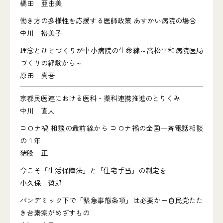
橘田 亜由美
働き方の多様性を応援する医師政策 あすかい病院の場合
中川 裕美子
理念とひとづくりが中小病院の生命線～高松平和病院医局
づくりの経験から～
原田 真吾
京都民医連における医科・薬科連携推進のとりくみ
中川 直人
コロナ禍 相談の最前線から コロナ禍の全国一斉電話相談
の１年
猪股 正
今こそ「生活保障法」と「住宅手当」の制定を
小久保 哲郎
パンデミック下で「緊急事態条項」は必要かー自民党たた
き台素案がめざすもの