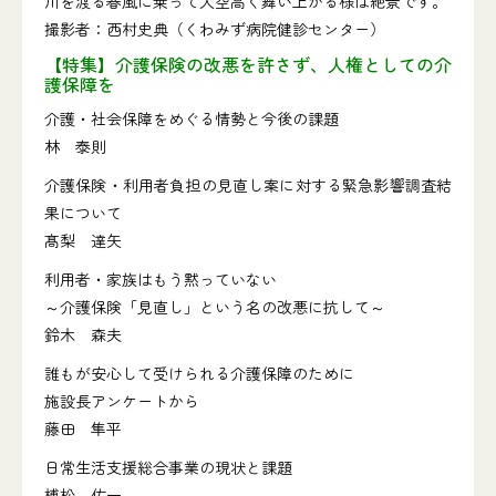
川を渡る春風に乗って大空高く舞い上がる様は絶景です。
撮影者：西村史典（くわみず病院健診センター）
【特集】介護保険の改悪を許さず、人権としての介
護保障を
介護・社会保障をめぐる情勢と今後の課題
林 泰則
介護保険・利用者負担の見直し案に対する緊急影響調査結
果について
髙梨 達矢
利用者・家族はもう黙っていない
～介護保険「見直し」という名の改悪に抗して～
鈴木 森夫
誰もが安心して受けられる介護保障のために
施設長アンケートから
藤田 隼平
日常生活支援総合事業の現状と課題
榑松 佐一