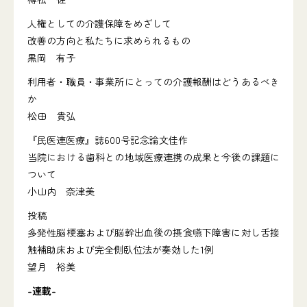
人権としての介護保障をめざして
改善の方向と私たちに求められるもの
黒岡 有子
利用者・職員・事業所にとっての介護報酬はどうあるべき
か
松田 貴弘
『民医連医療』誌600号記念論文佳作
当院における歯科との地域医療連携の成果と今後の課題に
ついて
小山内 奈津美
投稿
多発性脳梗塞および脳幹出血後の摂食嚥下障害に対し舌接
触補助床および完全側臥位法が奏効した1例
望月 裕美
-連載-