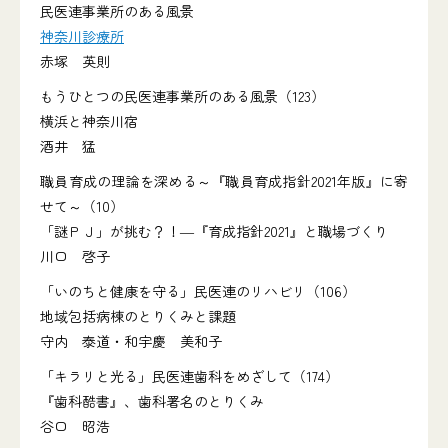
民医連事業所のある風景
神奈川診療所
赤塚 英則
もうひとつの民医連事業所のある風景（123）
横浜と神奈川宿
酒井 猛
職員育成の理論を深める～『職員育成指針2021年版』に寄
せて～（10）
「謎ＰＪ」が挑む？！―『育成指針2021』と職場づくり
川口 啓子
「いのちと健康を守る」民医連のリハビリ（106）
地域包括病棟のとりくみと課題
守内 泰道・和宇慶 美和子
「キラリと光る」民医連歯科をめざして（174）
『歯科酷書』、歯科署名のとりくみ
谷口 昭浩