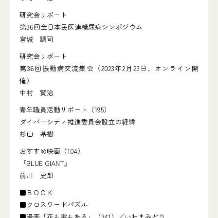
研究会リポート
第36回全日本民医連糖尿病シンポジウム
宮城 調司
研究会リポート
第36回振動病交流集会（2023年2月23日、オンライン開
催）
中村 賢治
青年職員活動リポート（195）
ダイバーシティ推進委員会設立の経緯
杉山 基樹
おすすめ映画（104）
『BLUE GIANT』
前川 史郎
■ＢＯＯＫ
■クロスワードパズル
■漫画「花も実もある」（341）／いわまみどり