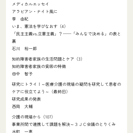
メディカルエッセイ
アラビアン・ナイト風に
李 由紀
いま、憲法を学びなおす（4）
「民主主義vs.立憲主義」？──「みんなで決める」の表と
裏
石川 裕一郎
知的障害者家族の生活問題とケア（3）
知的障害者家族の貧困の特徴
田中 智子
研究にトライ！～医療介護の現場の疑問を研究して患者の
ケアに役立てよう～（最終回）
研究成果の発表
西岡 大輔
介護の現場から（107）
事業所間で連携して課題を解決～３ＪＣ会議のとりくみ
水町 一恵