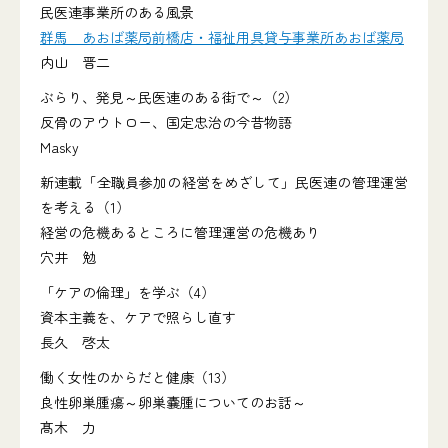
民医連事業所のある風景
群馬 あおば薬局前橋店・福祉用具貸与事業所あおば薬局
内山 晋二
ぶらり、発見～民医連のある街で～（2）
反骨のアウトロー、国定忠治の今昔物語
Masky
新連載「全職員参加の経営をめざして」民医連の管理運営
を考える（1）
経営の危機あるところに管理運営の危機あり
穴井 勉
「ケアの倫理」を学ぶ（4）
資本主義を、ケアで照らし直す
長久 啓太
働く女性のからだと健康（13）
良性卵巣腫瘍～卵巣嚢腫についてのお話～
髙木 力