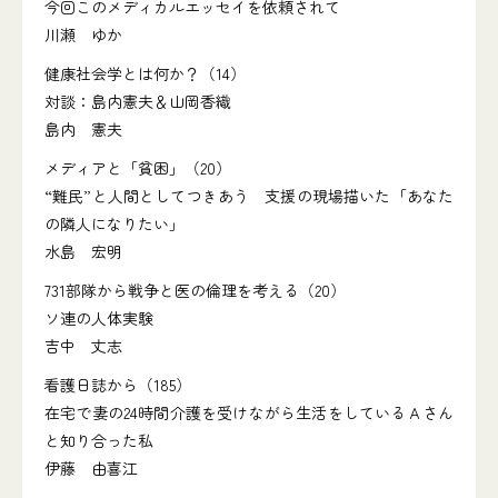
今回このメディカルエッセイを依頼されて
川瀬 ゆか
健康社会学とは何か？（14）
対談：島内憲夫＆山岡香織
島内 憲夫
メディアと「貧困」（20）
“難民”と人間としてつきあう 支援の現場描いた「あなた
の隣人になりたい」
水島 宏明
731部隊から戦争と医の倫理を考える（20）
ソ連の人体実験
吉中 丈志
看護日誌から（185）
在宅で妻の24時間介護を受けながら生活をしているＡさん
と知り合った私
伊藤 由喜江