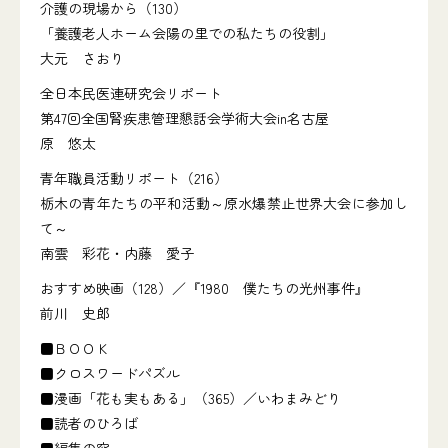
介護の現場から（130）
「養護老人ホーム会陽の里での私たちの役割」
大元 さおり
全日本民医連研究会リポート
第47回全国腎疾患管理懇話会学術大会in名古屋
原 悠太
青年職員活動リポート（216）
栃木の青年たちの平和活動～原水爆禁止世界大会に参加し
て～
南雲 彩花・内藤 愛子
おすすめ映画（128）／『1980 僕たちの光州事件』
前川 史郎
■ＢＯＯＫ
■クロスワードパズル
■漫画「花も実もある」（365）／いわまみどり
■読者のひろば