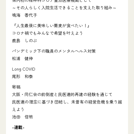
県内初の精神科コロナ重点医療機関として
～その人らしく入院生活できることを支えた取り組み～
鳴海 香代子
『人生最後に美味しい蕎麦が食べたい！』
コロナ禍でもみんなで希望を叶えよう
鹿島 しのぶ
パンデミック下の職員のメンタルヘルス対策
松浦 健伸
Long COVID
尾形 和泰
寄稿
大阪・同仁会の前倒産と民医連的再建の経験を通じて
民医連の理念に基づき団結し、未曽有の経営危機を乗り越
えよう
池田 信明
-連載-