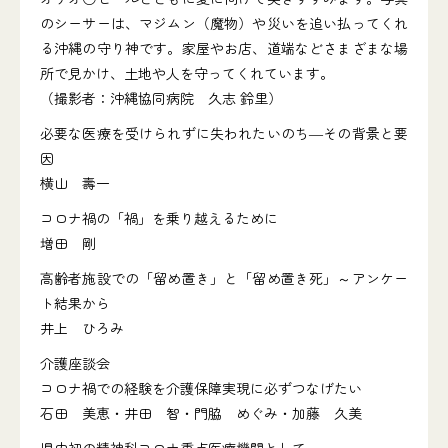
のシーサーは、マジムン（魔物）や災いを追い払ってくれ
る沖縄の守り神です。家屋やお店、道端などさまざまな場
所で見かけ、土地や人を守ってくれています。
（撮影者：沖縄協同病院 久志 鈴里）
必要な医療を受けられずに失われたいのち―その背景と要
因
横山 壽一
コロナ禍の「禍」を乗り越えるために
増田 剛
高齢者施設での「留め置き」と「留め置き死」～アンケー
ト結果から
井上 ひろみ
介護座談会
コロナ禍での経験を介護保障実現に必ずつなげたい
石田 美恵・井田 智・門脇 めぐみ・加藤 久美