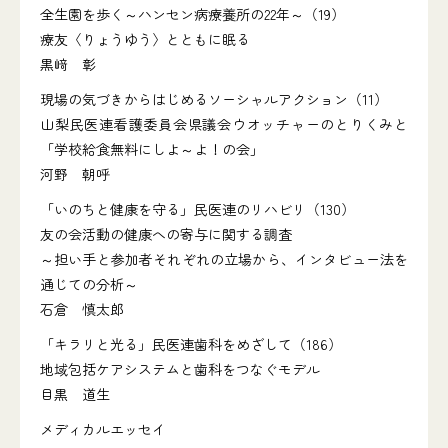
全生園を歩く～ハンセン病療養所の22年～（19）
療友〈りょうゆう〉とともに眠る
黒﨑 彰
現場の気づきからはじめるソーシャルアクション（11）
山梨民医連看護委員会県議会ウオッチャーのとりくみと
「学校給食無料にしよ～よ！の会」
河野 朝呼
「いのちと健康を守る」民医連のリハビリ（130）
友の会活動の健康への寄与に関する調査
～担い手と参加者それぞれの立場から、インタビュー法を
通じての分析～
石倉 慎太郎
「キラリと光る」民医連歯科をめざして（186）
地域包括ケアシステムと歯科をつなぐモデル
目黒 道生
メディカルエッセイ