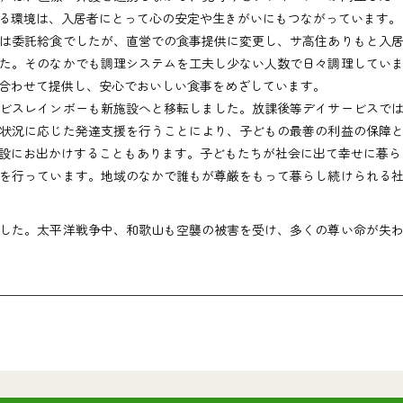
る環境は、入居者にとって心の安定や生きがいにもつながっています。
は委託給食でしたが、直営での食事提供に変更し、サ高住ありもと入居
た。そのなかでも調理システムを工夫し少ない人数で日々調理してい
合わせて提供し、安心でおいしい食事をめざしています。
ビスレインボーも新施設へと移転しました。放課後等デイサービスでは
状況に応じた発達支援を行うことにより、子どもの最善の利益の保障
設にお出かけすることもあります。子どもたちが社会に出て幸せに暮ら
を行っています。地域のなかで誰もが尊厳をもって暮らし続けられる社
した。太平洋戦争中、和歌山も空襲の被害を受け、多くの尊い命が失わ