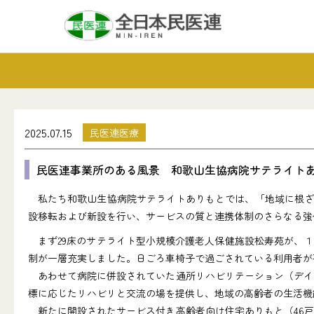
2025.07.15
民医連医療
民医連事業所のある風景 和歌山生協病院サテライト
私たち和歌山生協病院サテライトありもとでは、「地域に根ざし
設移転および新設を行い、サービスの質と連携体制のさらなる強
まず29床のサテライト型小規模介護老人保健施設松寿苑が、１
制が一層充実しました。日ごろ車椅子で過ごされている利用者が
あわせて病院に併設されていた通所リハビリテーション（デイケ
標に応じたリハビリと交流の場を提供し、地域の高齢者の生活機
新たに開設されたサービス付き高齢者向け住宅ありもと（46戸