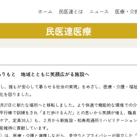
ホーム
民医連とは
ニュース
医療・介
民医連医療
ありもと 地域とともに笑顔広がる施設へ
、誰もが安心して暮らせる社会の実現」をめざし、医療・介護・福祉が
化を図りました。
月27日に新たな場所へと移転しました。より快適で機能的な環境での
平行棒で訓練をされ「まだ歩けるんだ」との思いから笑顔が増え、職員
ア、定員38人）も、２月から新施設・松寿苑通所リハビリテーショ
能維持に貢献しています。
）は、医療・介護と連携しながら、見守りとプライバシーが両立した