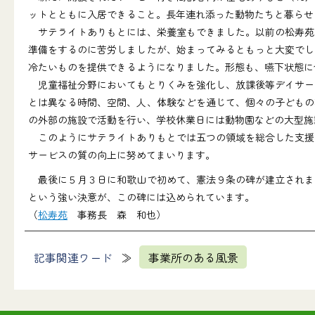
ットとともに入居できること。長年連れ添った動物たちと暮らせ
サテライトありもとには、栄養室もできました。以前の松寿苑
準備をするのに苦労しましたが、始まってみるともっと大変でし
冷たいものを提供できるようになりました。形態も、嚥下状態に
児童福祉分野においてもとりくみを強化し、放課後等デイサー
とは異なる時間、空間、人、体験などを通じて、個々の子どもの
の外部の施設で活動を行い、学校休業日には動物園などの大型施
このようにサテライトありもとでは五つの領域を総合した支援
サービスの質の向上に努めてまいります。
最後に５月３日に和歌山で初めて、憲法９条の碑が建立されま
という強い決意が、この碑には込められています。
（
松寿苑
事務長 森 和也）
記事関連ワード
事業所のある風景