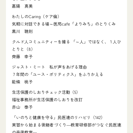
嘉陽 真美
わたしのCaring（ケア倫）
気軽に対話できる場～医局cafe「よりみち」のとりくみ
黒川 聰則
クルド人コミュニティーを撮る 「～人」ではなく、１人ひ
とりと（8）
齊藤 幸子
ジャスト・ミート 私が声をあげる理由
７年間の「ユース・ポリティクス」をふりかえる
能條 桃子
生活保護のしおりチェック活動（5）
福祉事務所が生活保護のしおりを改訂
赤山 泰子
「いのちと健康を守る」民医連のリハビリ（142）
実習から始まる後継者づくり―教育研修部がつなぐ民医連
の卒後教育―