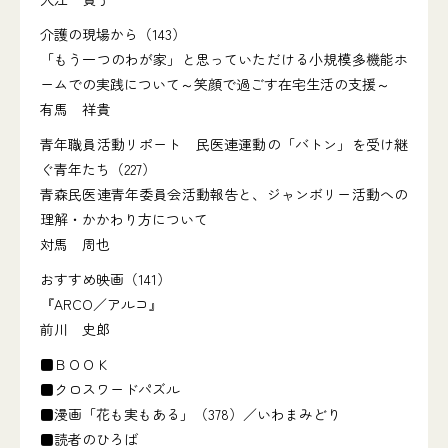
介護の現場から（143）
「もう一つのわが家」と思っていただける小規模多機能ホ
ームでの実践について～笑顔で過ごす在宅生活の支援～
有馬 祥貴
青年職員活動リポート 民医連運動の「バトン」を受け継
ぐ青年たち（227）
青森民医連青年委員会活動報告と、ジャンボリー活動への
理解・かかわり方について
対馬 周也
おすすめ映画（141）
『ARCO／アルコ』
前川 史郎
■ＢＯＯＫ
■クロスワードパズル
■漫画「花も実もある」（378）／いわまみどり
■読者のひろば