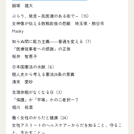
飯塚 雄大
ぶらり、発見～民医連のある街で～（15）
女神像が伝える敗戦前夜の悲劇 埼玉県・熊谷市
Masky
知らぬ間に能力主義――普通を変える（7）
「医療従事者への感謝」の正体
桜井 智恵子
日本国憲法の水脈（6）
個人史から考える憲法24条の意義
清末 愛砂
生理休暇がなくなる日（3）
「保護」か「平等」かの二者択一？
堀川 祐里
働く女性のからだと健康（24）
女性アスリートのヘルスケア～からだを知ること、守るこ
と、生かすこと～