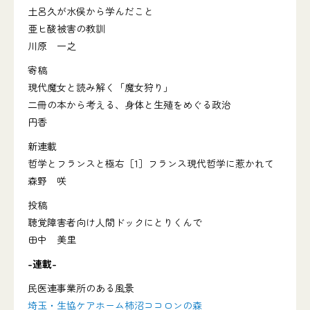
土呂久が水俣から学んだこと
亜ヒ酸被害の教訓
川原 一之
寄稿
現代魔女と読み解く「魔女狩り」
二冊の本から考える、身体と生殖をめぐる政治
円香
新連載
哲学とフランスと極右［1］フランス現代哲学に惹かれて
森野 咲
投稿
聴覚障害者向け人間ドックにとりくんで
田中 美里
-連載-
民医連事業所のある風景
埼玉・生協ケアホーム柿沼ココロンの森