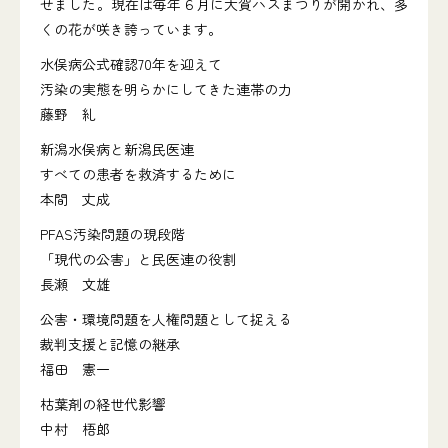
せました。現在は毎年６月に大賀ハスまつりが開かれ、多
くの花が咲き誇っています。
水俣病公式確認70年を迎えて
汚染の実態を明らかにしてきた連帯の力
藤野 糺
新潟水俣病と新潟民医連
すべての患者を救済するために
本間 丈成
PFAS汚染問題の現段階
「現代の公害」と民医連の役割
長瀬 文雄
公害・環境問題を人権問題として捉える
裁判支援と記憶の継承
福田 憲一
枯葉剤の経世代影響
中村 梧郎