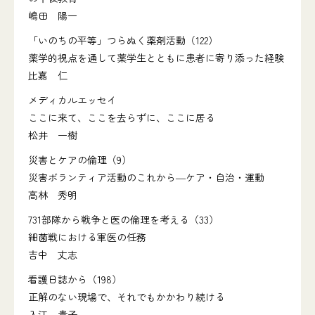
嶋田 陽一
「いのちの平等」つらぬく薬剤活動（122）
薬学的視点を通して薬学生とともに患者に寄り添った経験
比嘉 仁
メディカルエッセイ
ここに来て、ここを去らずに、ここに居る
松井 一樹
災害とケアの倫理（9）
災害ボランティア活動のこれから―ケア・自治・運動
高林 秀明
731部隊から戦争と医の倫理を考える（33）
細菌戦における軍医の任務
吉中 丈志
看護日誌から（198）
正解のない現場で、それでもかかわり続ける
入江 貴子