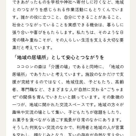
できあがったものを学校や神社へ寄付しに行くなど、地域
とのつながりを感じられる作業活動にもとりくんでいま
す。誰かの役に立つこと、自分にできることがあること、
社会とつながっていることを実感できる機会は、暮らしに
張り合いや喜びをもたらします。私たちは、そのような日
常の積み重ねこそが、その人らしい生活を支える大切な要
素だと考えています。
「地域の居場所」として安心とつながりを
ココロンの森は「介護の場」であると同時に、「地域の
居場所」でありたいと考えています。施設のなかだけで支
援が完結するのではなく、地域住民、子どもたち、高齢
者、専門職など、さまざまな人が自然に交わる“ごちゃま
ぜ”の関係を育んでいきたいと願っています。その象徴の
一つが、地域に開かれた交流スペースです。地域の方々が
趣味や交流の場として集い、子どもたちが宿題をしたり、
お菓子を食べながら過ごす風景が日常のなかにあります。
そうした何気ない交流のなかで、利用者と地域の人が言葉
を交わし、顔なじみとなり、互いの存在が自然な支え合い