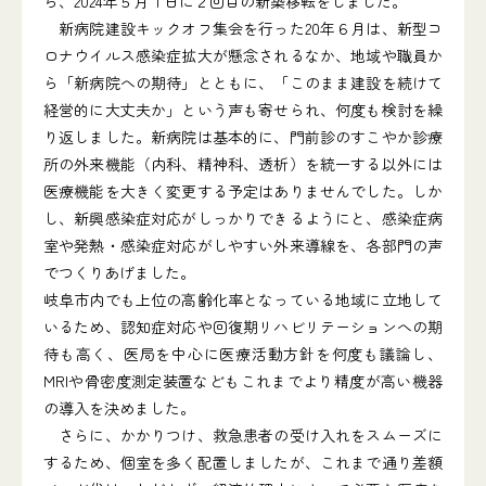
ら、2024年５月１日に２回目の新築移転をしました。
新病院建設キックオフ集会を行った20年６月は、新型コ
ロナウイルス感染症拡大が懸念されるなか、地域や職員か
ら「新病院への期待」とともに、「このまま建設を続けて
経営的に大丈夫か」という声も寄せられ、何度も検討を繰
り返しました。新病院は基本的に、門前診のすこやか診療
所の外来機能（内科、精神科、透析）を統一する以外には
医療機能を大きく変更する予定はありませんでした。しか
し、新興感染症対応がしっかりできるようにと、感染症病
室や発熱・感染症対応がしやすい外来導線を、各部門の声
でつくりあげました。
岐阜市内でも上位の高齢化率となっている地域に立地して
いるため、認知症対応や回復期リハビリテーションへの期
待も高く、医局を中心に医療活動方針を何度も議論し、
MRIや骨密度測定装置などもこれまでより精度が高い機器
の導入を決めました。
さらに、かかりつけ、救急患者の受け入れをスムーズに
するため、個室を多く配置しましたが、これまで通り差額