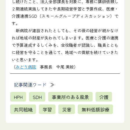
し続けたこと、法人全部課長を対象に、専務に講師依頼し
２期連続実施してきた中長期経営学習と予算作成、医療・
介護連携SGD（スモールグループディスカッション）で
す。
新病院が建設されたとしても、その後の経営が続かなけ
れば地域の財産が失われてしまいます。医療と介護の連携
で予算達成するしくみを、全役職者が認識し、職員ととも
に経営を守ることを通じて、地域への貢献を続けていきた
いと思います。
（
みどり病院
事務長 中尾 美絵）
記事関連ワード
HPH
SDH
事業所のある風景
介護
共同組織
学習
災害
無料低額診療