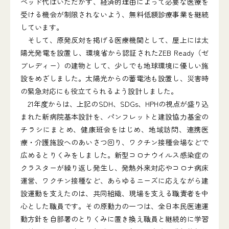
ベッド代はいただかず、経済的理由によって必要な医療を
受ける機会が制限されないよう、無料低額診療事業を継続
しています。
そして、原発反対を掲げる医療機関として、屋上には太
陽光発電を設置し、環境省から認証されたZEB Ready（ゼ
ブレディー）の建物として、少しでも地球環境に優しい施
設をめざしました。太陽光からの蓄電池も設置し、災害時
の緊急対応にも役立てられるよう設計しました。
21年度からは、上記のSDH、SDGs、HPHの視点が盛り込
まれた新病院基本設計を、パンフレットと建設協力基金の
チラシにまとめ、健康班会をはじめ、地域訪問、連携医
療・介護施設へのあいさつ回り、ワクチン接種会場などで
広めるとりくみをしました。新型コロナウイルス感染症の
クラスターが繰り返し発生し、発熱外来対応やコロナ病床
運営、ワクチン接種など、あらゆるニーズに応えながら建
設運動を支えたのは、共同組織、現場を支える職責者を中
心とした職員です。その原動力の一つは、全日本民医連運
動方針を自部署のとりくみに置き換え職員と継続的に学習