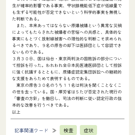
生が確率的影響である事実、甲状腺機能低下症が低線量で
も生ずる可能性が否定できないという科学的事実を無視し
た判断である。
また、本来あってはならない原爆被爆という異常な災禍
によってもたらされた被爆者の苦悩への共感と、具体的な
事実にもとづく放射線被害への理性的な判断こそ求められ
るべきであり、９名の原告の却下は医師団として容認でき
ないものである。
３月３０日、国は仙台・東京両判決の国敗訴の部分につい
て控訴を行った。われわれ全日本民医連医師団として控訴
に強く抗議するとともに、原爆症認定集団訴訟への継続的
な支援をあらためて表明するものである。
東京の原告３０名のうち１１名は判決を聞くことなくこ
の世を去っている。国・厚労省は５たび否定された現行の
「審査の方針」を撤回し、司法の判断に従い認定行政の抜
本的な改善を行うべきである。
以上
記事関連ワード
検査
症状