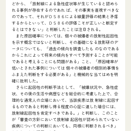
どから、「放射線による急性症状等が生じていると認めら
れる事例が存在するのであれ ば、その事実を直視すべきな
のであって、それがＤＳ８６による線量評価の結果と矛盾
するからといって、ＤＳ８６の評価こそが正しいと断定す
るとはできな い」と判断したことは注目される。
また原因確率については、個々の被爆者の放射性起因性
を示す概念ではないと判断し、その基礎になる放影研のデ
ータについても、「過去の傾向を調査したも のなのである
からこれによって将来の傾向をすべて予測することが可能
であると考えることにも問題がある」こと、「原因確率が
低いとされた事例については 個々の被爆者の個別的事情を
ふまえた判断をする必要がある」と機械的な当てはめを明
確に批判した。
さらに起因性の判断手法として、「被爆状況や、急性症
状、その後の生活や病歴などを総合的に考慮した上で、合
理的な通常人の立場において、当該疾患は放 射線に起因す
るものであると判断し得る程度の心証に達した場合には、
放射線起因性を肯定すべきである。」と判断し、このこと
が「審査の方針において放射線 起因性が認められていない
疾病についての判断においても、同様に判断されるべき」