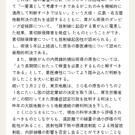
て「一要素として考慮すべきであるがこれのみを機械的に
適用して判断すべきではない」という大坂・ 広島・名古屋
地裁判決の流れを追認するとともに、胃がん術後のダンピ
ング症候群について、「放射線に起因する胃がんに罹患し
た結果、胃切除後障害を発症し たものということができ、
胃切除後障害についても放射線起因性が認められる」と
し、術後５年以上経過した原告の要医療性について認めた
画期的判決である。
また、膀胱がんの内視鏡的摘出術後の原告については、
「より長期間にわたって検査を必要とするものと解すべき
である」として、要医療性についてより踏み込んだ判断を
示したことを大いに歓迎する。
続いて３月２２日、東京地裁は、３０名の原告のうちの２
１名にたいし国の認定棄却の決定を取り消し、厚生労働省
がこの間行ってきた原爆症認定行政を批判する判決として
昨年の大阪地裁から５地裁連続の勝利判決を下した。
とくにＤＳ８６について、現在の科学水準から評価され
るべきものとしながらも、遠距離での線量の過小評価の可
能性があること、放射性降下物や誘導放射能 による残留放
射能、内部被曝の影響を否定し去ることができないことな