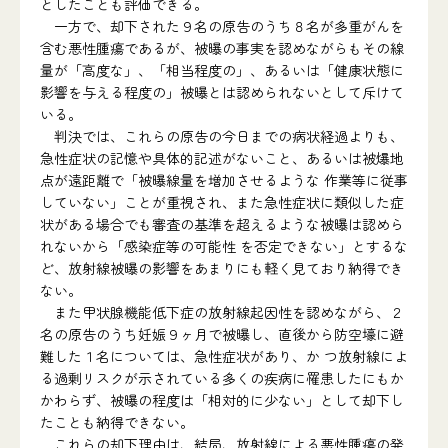
としたことも評価できる。
一方で、却下された９名の原告のうち８名が多重がんを
含む悪性腫瘍であるが、被曝の事実を認めながらもその線
量が「高度な」、「相当程度の」、あるいは「健康状態に
影響を与える程度の」被曝とは認められないとして斥けて
いる。
判決では、これらの原告の今日までの病状経過よりも、
急性症状の記憶や具体的記述がないこと、あるいは被爆地
点が遠距離で「被曝線量を増加させるような 作業等に従事
していない」ことが重視され、また急性症状に類似した症
状がある場合でも審査の基準を超えるような被曝は認めら
れないから「感染症等の可能性 を否定できない」とするな
ど、放射線被曝の影響をあまりにも軽く見ており納得でき
ない。
また甲状腺機能低下症の放射線起因性を認めながら、２
名の原告のうち妊娠９ヶ月で被曝し、直後から防空壕に避
難した１名については、急性症状があり、か つ放射線によ
る過剰リスクが示されている多くの疾病に罹患したにもか
かわらず、被曝の程度は「相対的に少ない」として却下し
たことも納得できない。
これらの却下理由は、結局、放射線による悪性腫瘍の発