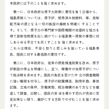
本政府に以下のことを強く求めます。
第一に、日本政府は原子力政策に責任を負う立場から、
福島原発については、原子炉、使用済み核燃料、等、放射
能汚染の源となる一切の施設の廃絶を明確に することで
す。そして、原子力の専門家や国際機関の全面的な協力を
得て放射性物質を出し続けている福島第一原発の事態に対
しあらゆる手立てを尽くすことを 強く求めます。
これらは現在、不安と怒りと悲しみを強いている福島県
民、国民に対する最低限の責任です。
第二に、日本政府は、従来の原発推進政策を改め、原子
炉新設の停止を明確にし、且つ、稼働中の全原子炉につい
て総点検を求めます。国民の負託を受けた中 立の調査機関
に強い権限を付与し、原子炉の耐震構造、耐用年数、事故
記録、立地の条件、労働実態、統治機構のあり方などを徹
底して調査、公開し、国民の安 全を脅かす恐れが完全に否
定出来ない限り、廃炉にする方針でのぞむことを強く求め
ます。