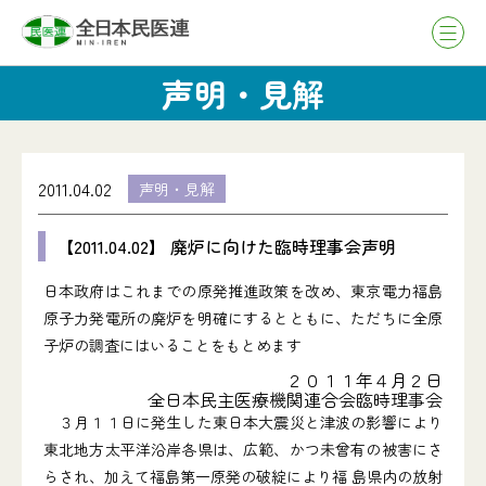
声明・見解
2011.04.02
声明・見解
【2011.04.02】 廃炉に向けた臨時理事会声明
日本政府はこれまでの原発推進政策を改め、東京電力福島
原子力発電所の廃炉を明確にするとともに、ただちに全原
子炉の調査にはいることをもとめます
２０１１年４月２日
全日本民主医療機関連合会臨時理事会
３月１１日に発生した東日本大震災と津波の影響により
東北地方太平洋沿岸各県は、広範、かつ未曾有の被害にさ
らされ、加えて福島第一原発の破綻により福 島県内の放射