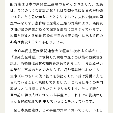
能汚染は日本の原発史上最悪のものとなりました。国民
は、今回のような事故が起きれば制御不能になるのが原発
であることを思い知ることとなり ました。人体の健康の問
題のみならず、農作物と原乳と土壌の汚染により、県内及
び周辺県の産業が極めて深刻な事態に立ち至っています。
地震と津波と放射能 汚染の三重の被災の渦中にある県民の
心痛は表現するすべも有りません。
全日本民主医療機関連合会は医療に携わる立場から、
「原発安全神話」に依拠した現在の原子力政策の危険性を
訴え、原発推進政策の転換を求めてきました。 また原子力
産業が、事故のときのみならず、通常運転時においても、
生命（いのち）の使い捨てを前提とした下請け労働に支え
られていることも指摘してきまし た。これらは多くの専門
家がつとに指摘してきたことでもあります。そして現在、
目の前に繰り広げられている事態は、これまでの指摘がも
っとも過酷な形で的 中していることを示しています。
全日本民医連は、この事態の渦中においてこそ、いま日