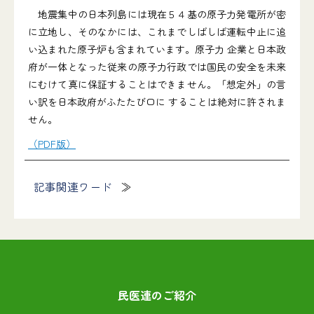
地震集中の日本列島には現在５４基の原子力発電所が密
に立地し、そのなかには、これまでしばしば運転中止に追
い込まれた原子炉も含まれています。原子力 企業と日本政
府が一体となった従来の原子力行政では国民の安全を未来
にむけて真に保証することはできません。「想定外」の言
い訳を日本政府がふたたび口に することは絶対に許されま
せん。
（PDF版）
記事関連ワード
民医連のご紹介