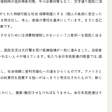
増税時の低所得者対策、中小企業対策もなく、文字通り国民に消
がとれた持続可能な社会 保障制度にする（個人の負担に見合った
」を明文化し、本人、家族の責任を基本にしています。まさに自己
法案です。
させるためには消費税増税しかないという二者択一を国民に迫る
れ、国民生活は大打撃を受け医療崩壊が一気に進みました。自殺者
かかれない人々が増えています。私たち全日本民医連の調査では､国
体し、社会保障に営利市場化への道をひらくものです。アメリカと
、公的責任を放棄する狙いがはっきりと明文化されたもので、断じ
かにし、廃案･撤回させなければなりません。全日本民医連はそ