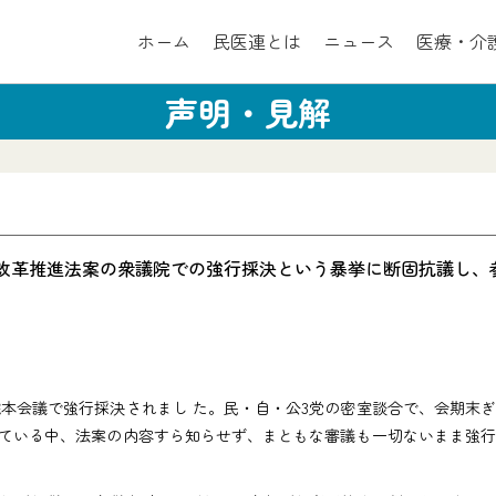
ホーム
民医連とは
ニュース
医療・介
声明・見解
保障制度改革推進法案の衆議院での強行採決という暴挙に断固抗議し
院本会議で強行採決されまし た。民・自・公3党の密室談合で、会期末
している中、法案の内容すら知らせず、まともな審議も一切ないまま強