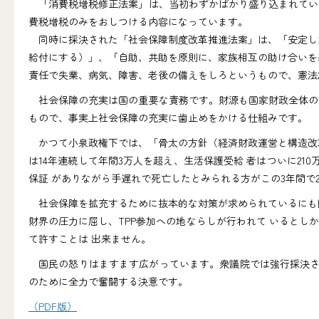
「消費税増税修正法案」は、当初わずかばかり盛り込まれてい
費税増税のみをおしつける内容になっています。
同時に採決された「社会保障制度改革推進法案」は、「安定した
給付にする）」、「自助、共助を原則に、家族相互の助け合いを
責任で失業、病気、障害、老後の備えをしろというもので、憲法
社会保障の充実は国の重要な責務です。財源も国家財政全体の
もので、事実上社会保障の充実に歯止めをかける仕組みです。
かつて小泉政権下では、「骨太の方針（経済財政運営と構造改革
は14年連続して年間3万人を超え、生活保護受給 者はついに2
保証 がありながら手遅れで死亡したとみられる方がこの3年間で
社会保障を拡充するために抜本的な対策が求められているにも関
財界の圧力に屈し、TPP参加への地ならしが行われて いると
て許すことは 出来ません。
国民の怒りはますます広がっています。衆議院では強行採決さ
のために全力で奮闘する決意です。
（PDF版）