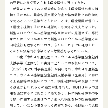
の要請に応え必要とされる医療提供を行ってきた。
新型コロナウイルス感染症に対応する医療提供体制を維
持するために、緊急包括支援交付金や診療報酬上の臨時的
な対応といった施策がとられたことは、医療機関が苦心し
て医療を提供するために経営的にも大きな支えとなった。
新型コロナウイルス感染症の収束は未だに見通せず、専門
家からはインフルエンザと新型コロナウイルス感染症との
同時流行も危惧されており、さらにこれまでに経験したこ
とのない爆発的な感染となる危機感も示されている。
この度「令和４年度新型コロナウイルス感染症緊急包括
支援事業（医療分）の実施に当たっての取扱いについて」
（2022年9月22日付事務連絡）が発出され、令和４年度新型
コロナウイルス感染症緊急包括支援事業（医療分）におけ
る上限額等の取扱いについて、病床確保料等の取扱いに係
る改正が行われるとの通知が出された。10月1日からの適
用を通知するにはあまりに急であり、特に病床確保料の取
り扱いに関する変更はコロナ受入れ病床を持つ医療機関に
対して、不安と不信を与える内容である。疑似症への支援