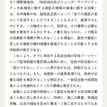
ＢＴ理解増進法」（性的指向及びジェンダーアイデンティ
ティの多様性に関する国民の理解の増進に関する法律）
は、日本維新の会、国民民主党によって「全ての国民が安
心して生活することができることとなるよう、留意するも
のとする。この場合において、政府は、その運用に必要な
指針を策定するものとする」と書き加えられた。この修正
は多数者の理解が得られないことを理由に、差別や偏見に
苦しむ少数者の権利保護を後退させることを可能とする本
末転倒の修正である。
これにより、すでに存在する各自治体の同性パートナー
シップ証明制度や差別禁止条例に対し、住民や政治家から
「安心できない」といった声があがれば、抑制されること
にもつながる。また、全国民への留意条項では、政府が必
要な指針を策定することも明記され、一部自治体や民間団
体による先進的なとりくみの萎縮も懸念される。
多数による少数の排除という差別を助長する本法律は憲
法１４条に反し許されない。同時に、個人の尊重、幸福追
求権、公共の福祉を定めた憲法１３条に反するものでもあ