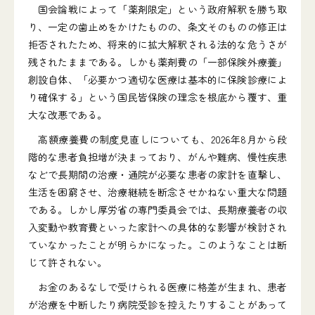
国会論戦によって「薬剤限定」という政府解釈を勝ち取
り、一定の歯止めをかけたものの、条文そのものの修正は
拒否されたため、将来的に拡大解釈される法的な危うさが
残されたままである。しかも薬剤費の「一部保険外療養」
創設自体、「必要かつ適切な医療は基本的に保険診療によ
り確保する」という国民皆保険の理念を根底から覆す、重
大な改悪である。
高額療養費の制度見直しについても、2026年8月から段
階的な患者負担増が決まっており、がんや難病、慢性疾患
などで長期間の治療・通院が必要な患者の家計を直撃し、
生活を困窮させ、治療継続を断念させかねない重大な問題
である。しかし厚労省の専門委員会では、長期療養者の収
入変動や教育費といった家計への具体的な影響が検討され
ていなかったことが明らかになった。このようなことは断
じて許されない。
お金のあるなしで受けられる医療に格差が生まれ、患者
が治療を中断したり病院受診を控えたりすることがあって