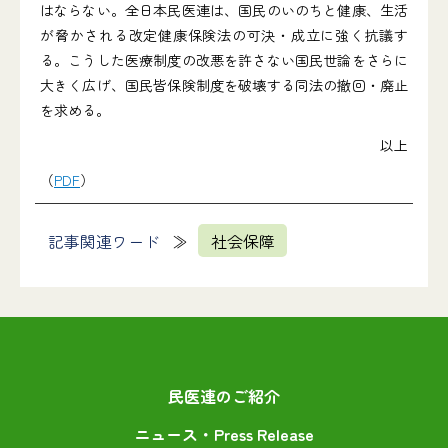
はならない。全日本民医連は、国民のいのちと健康、生活
が脅かされる改定健康保険法の可決・成立に強く抗議す
る。こうした医療制度の改悪を許さない国民世論をさらに
大きく広げ、国民皆保険制度を破壊する同法の撤回・廃止
を求める。
以上
（
PDF
）
記事関連ワード
社会保障
民医連のご紹介
ニュース・Press Release