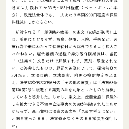
た。しかし、この法改定によって現役世代の保険料の削減
効果は月額わずか33円~183円程度（ペットボトル1本
分）、改定法全体でも、一人あたり年間2200円程度の保険
料軽減にしかならない。
新設される「一部保険外療養」の条文（63条2項6号）上
は、薬剤にとどまらず、診察、処置、入院、手術など、医
療行為全般にわたって保険給付から除外できるよう拡大さ
れかねない。国会審議の過程で厚労省保険局長は、当初
「（法案の）文言だけで解釈すれば、薬剤に限定されな
い」と答弁したものの、野党の追及によって、採決前日の
5月28日、立法目的、立法事実、附則の検討規定をふま
え、法第63条第2項第6号の「その他の療養」は「法第63条
第1項第2号に規定する薬剤のみを対象としたものと解釈」
していると答弁した。しかし、条文上、療養全般に保険外
しを拡大できる不備や立法事実の欠如が指摘されたにもか
かわらず、高市首相は法案の条文を「見直す考えはない」
と開き直ったまま、法案修正なくそのまま採決を強行し
た。