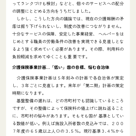
ってランクづけも検討」などと、個々のサービスへの配分
の調整にとどめる方向をうちだしました。
しかし、こうした方向の議論では、現在の介護報酬の矛
盾は掘り下げられないし、制度の改善につながりません。
十分なサービスの保障、安定した事業経営、 ヘルパーをは
じめとする職員の労働条件の改善を実現できる見直しとな
るよう強く求めていく必要があります。その際、利用料の
負担軽減を求めてゆくことも重 要です。
介護保険事業計画…「低い」国の目標、悩む自治体
介護保険事業計画は５年刻みの計画で各自治体が策定
し、３年ごとに見直します。来年が「第二期」計画の策定
時期になります。
基盤整備の遅れは、どの市町村でも認識しているところ
ですが、その整備によって保険料の値上げに跳ね返ること
に、市町村の悩みがあります。そもそも国が 基準としてい
る数値が低い。例えば施設入所者数の見込みでは、２００
７年度の６５歳以上人口の３.５％。現行基準３.４％から