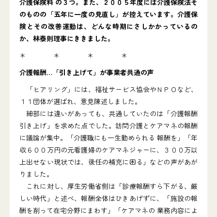
介護保険料 の３つ。また、２００５年度には介護保険法そ
のものの「五年に一度の見直し」が控えています。介護保
険とその改善運動は、どんな時期にさしかかっているの
か、林泰則理事にききました。
＊ ＊ ＊ ＊
介護報酬…「引き上げて」が事業者共通の声
「ヒアリング」には、福祉サービス協会やＮＰＯなど、
１１団体が選ばれ、意見陳述しました。
細部には違いがあっても、共通していたのは「介護報酬
引き上げ」を求めた点でした。訪問介護とケアマネの報酬
に議論が集中。「介護職にも一生勤められる 報酬を」「年
収６００万円の元看護婦のケアマネジャーに、３００万以
上出せない現状では、後任の補充に困る」などの声があが
りました。
これに対し、厚生労働省側は「診療報酬すら下がる、厳
しい時代」と述べ、報酬全体はひきあげずに、「施設の報
酬を削って在宅分野にまわす」「ケアマネの 業務内容によ