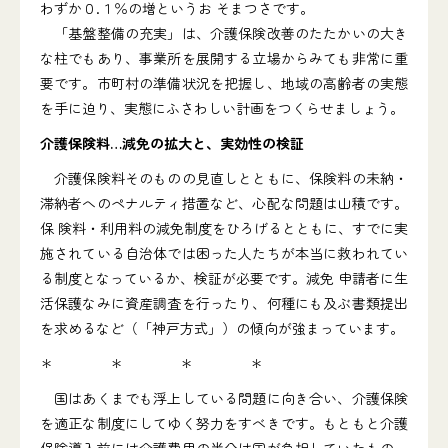
わずか０.１％の増というお そまつさです。
「基盤整備の充実」は、介護保険改善のたたかいの大き
な柱でもあり、事業所を展開する立場からみても非常に重
要です。市町村の準備状況を把握し、地域の高齢者の実態
を手に迫り、実態にふさわしい計画をつくらせましょう。
介護保険料…減免の拡大と、実効性の検証
介護保険料そのものの見直しとともに、保険料の未納・
滞納者へのペナルティ措置など、心配な問題は山積です。
保 険料・利用料の減免制度をひろげるとともに、すでに実
施されている自治体では困った人たちが本当に救われてい
る制度となっているか、検証が必要です。減免 申請者に生
活保護なみに資産調査を行ったり、何種にも及ぶ書類提出
を求めるなど（「神戸方式」）の傾向が強まっています。
＊ ＊ ＊ ＊
国はあくまでも浮上している問題に向き合い、介護保険
を適正な制度にしてゆく努力をすべきです。もともと介護