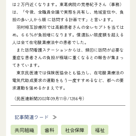
は２万円近くなります。東葛病院の荒巻紀子さん（事務）
は、「今後、全職員会議で実態を共有し、地域宣伝や、負
担の多い人から順 に訪問する計画です」と言います。
羽村相互診療所では高齢患者さんの全レセプトを当ては
め。６６％が負担増になります。償還払い限度額を超える
人は全て在宅酸素療法中の患者でした。
また訪問看護ステーションからは、頻回に訪問が必要な
重症な患者さんの負担が極端に重くなるとの報告が集まっ
てきています。
東京民医連では保険医協会とも協力し、在宅酸素療法の
電気代助成要求の運動をもう一度すすめるなど、都への要
求運動を強めるかまえです。
（民医連新聞2002年09月11日/1286号）
記事関連ワード
共同組織
歯科
社会保障
福祉