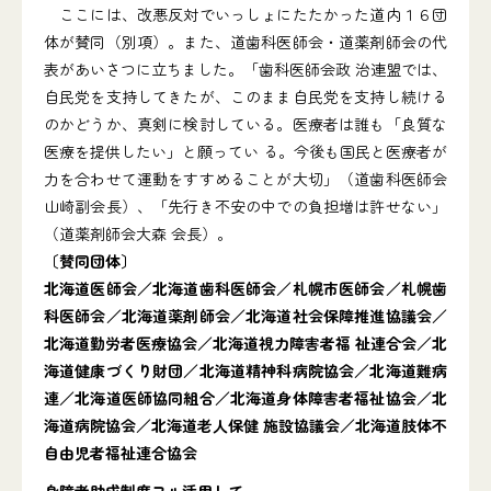
ここには、改悪反対でいっしょにたたかった道内１６団
体が賛同（別項）。また、道歯科医師会・道薬剤師会の代
表があいさつに立ちました。「歯科医師会政 治連盟では、
自民党を支持してきたが、このまま自民党を支持し続ける
のかどうか、真剣に検討している。医療者は誰も「良質な
医療を提供したい」と願ってい る。今後も国民と医療者が
力を合わせて運動をすすめることが大切」（道歯科医師会
山崎副会長）、「先行き不安の中での負担増は許せない」
（道薬剤師会大森 会長）。
〔賛同団体〕
北海道医師会／北海道歯科医師会／札幌市医師会／札幌歯
科医師会／北海道薬剤師会／北海道社会保障推進協議会／
北海道勤労者医療協会／北海道視力障害者福 祉連合会／北
海道健康づくり財団／北海道精神科病院協会／北海道難病
連／北海道医師協同組合／北海道身体障害者福祉協会／北
海道病院協会／北海道老人保健 施設協議会／北海道肢体不
自由児者福祉連合協会