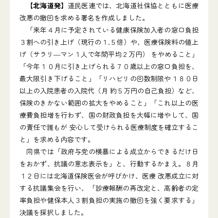
【北海道発】
道民医連では、北海道社保協とともに医療
改悪の撤回を求める署名を作成しました。
「来年４月に予定されている健康保険加入者の窓口負担
３割への引き上げ（現行の１.５倍）や、医療保険料の値上
げ（サラリ―マン１人で年間平均２万円） をやめること」
「今年１０月に引き上げられる７０歳以上の窓口負担を、
最大限引き下げること」「リハビリの回数制限や１８０日
以上の入院患者の入院代（月 約５万円の自己負担）など、
保険のきかない範囲の拡大をやめること」「これ以上の医
療費負担増を行わず、国の財政負担を大幅に増やして、国
の責任で誰もが 安心して受けられる医療制度を確立するこ
と」を求める内容です。
同県では「政府与党の横暴による成立からできるだけ日
をおかず、抗議の意志表示を」と、行動するかまえ。８月
１２日には北海道保険医会が呼びかけ、医療 改悪成立に対
する抗議集会を行い、「診療報酬の再改定と、高齢者の定
率負担や健保本人３割負担の実施の撤回を強く要求する」
決議を採択しました。