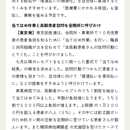
対する助成や「償還払いの簡素化」を自治体に要請すると
りくみをすすめています。「医療費にかかわる相談」も宣
伝し、業務を強める予定です。
当てはめ作業と高齢患者訪問を全院所に呼びかけ
【東京発】
東京民医連は、全院所・事業所で１０月改悪
後の患者負担を知るために「当てはめ作業」を行い、職員
と共同組織が力を合わせて「全高齢患者さんの訪問行動に
とりくむ」ことを呼びかけました。
七月以降のレセプトをもとに統一した書式で「当てはめ
結果」の報告を求めました。訪問行動でつかんだ患者さん
の実情も突きつけ、自治体に向けて「償還払いを委任払い
に」などの提案をすすめようと呼びかけています。
東葛病院では、高齢者のレセプトのうち１割弱を抽出し
て当てはめてみました。半数が負担増になります。うち３
割で５０００円以上負担が増えます。上限額 の１万２００
０円を超える患者が八人（５％）。その中には前立腺ガン
のため抗ガン剤の注射を定期的に受けている患者さんが数
人います。また糖尿病性網膜症 の光凝固を受けたケースで