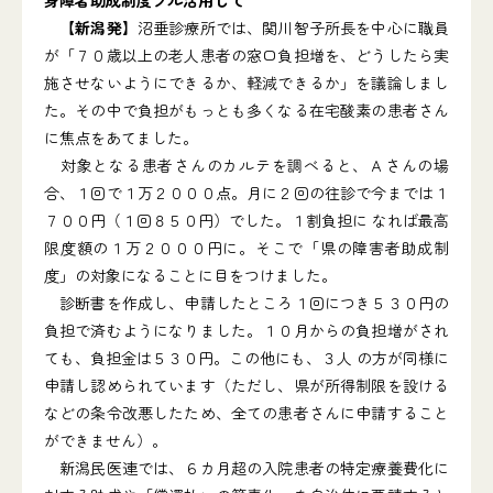
身障者助成制度フル活用して
【新潟発】
沼垂診療所では、関川智子所長を中心に職員
が「７０歳以上の老人患者の窓口負担増を、どうしたら実
施させないようにできるか、軽減できるか」を議論しまし
た。その中で負担がもっとも多くなる在宅酸素の患者さん
に焦点をあてました。
対象となる患者さんのカルテを調べると、Ａさんの場
合、１回で１万２０００点。月に２回の往診で今までは１
７００円（１回８５０円）でした。１割負担に なれば最高
限度額の１万２０００円に。そこで「県の障害者助成制
度」の対象になることに目をつけました。
診断書を作成し、申請したところ１回につき５３０円の
負担で済むようになりました。１０月からの負担増がされ
ても、負担金は５３０円。この他にも、３人 の方が同様に
申請し認められています（ただし、県が所得制限を設ける
などの条令改悪したため、全ての患者さんに申請すること
ができません）。
新潟民医連では、６カ月超の入院患者の特定療養費化に