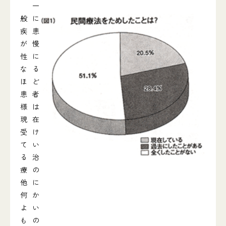
一
般に
疾患
が慢
性に
なる
ほど
患者
様は
現在
受け
てい
る治
療の
他に
何か
よい
もの