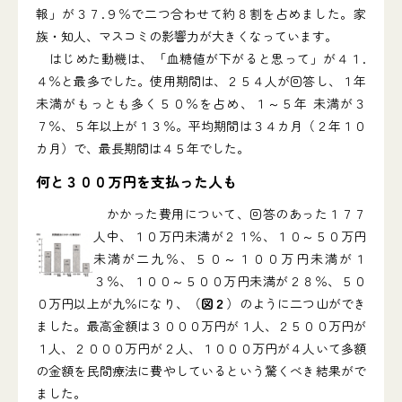
報」が３７.９％で二つ合わせて約８割を占めました。家
族・知人、マスコミの影響力が大きくなっています。
はじめた動機は、「血糖値が下がると思って」が４１.
４％と最多でした。使用期間は、２５４人が回答し、１年
未満がもっとも多く５０％を占め、１～５年 未満が３
７％、５年以上が１３％。平均期間は３４カ月（２年１０
カ月）で、最長期間は４５年でした。
何と３００万円を支払った人も
かかった費用について、回答のあった１７７
人中、１０万円未満が２１％、１０～５０万円
未満が二九％、５０～１００万円未満が１
３％、１００～５００万円未満が２８％、５０
０万円以上が九％になり、（
図２
）のように二つ山ができ
ました。最高金額は３０００万円が１人、２５００万円が
１人、２０００万円が２人、１０００万円が４人いて多額
の金額を民間療法に費やしているという驚くべき結果がで
ました。