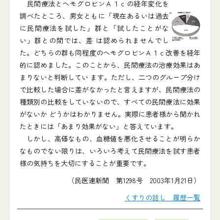
民間療法とヘモグロビンＡ１ｃの経年変化を
調べたところ、男女ともに「現在あるいは過去
に民間療法を試した」群と「試したことがな
い」群との間では、差 は認められませんでし
た。どちらの群も同程度のヘモグロビンＡ１ｃ改善を経年
的に認めました。このことから、民間療法の治療効果はあ
まりないと判断してい ます。ただし、二つのグループ分け
で比較した場合に差がなかったと言えますが、民間療法の
種類別の比較をしていないので、すべての民間療法に効果
がないか どうかはわかりません。実際に患者様から聞かれ
たときには「あまり効果がない」と答えています。
しかし、高価なもの、血糖値を悪化させることが明らか
なものでない限りは、いろいろ考えて民間療法を試す患者
様の気持ちを大切にすることが重要です。
（民医連新聞 第1298号 2003年1月21日）
くすりの話し 履歴一覧