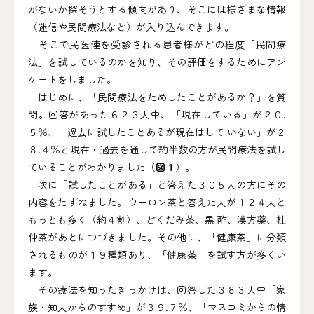
がないか探そうとする傾向があり、そこには様ざまな情報
（迷信や民間療法など）が入り込んできます。
そこで民医連を受診される患者様がどの程度「民間療
法」を試しているのかを知り、その評価をするためにアン
ケートをしました。
はじめに、「民間療法をためしたことがあるか？」を質
問。回答があった６２３人中、「現在している」が２０.
５％、「過去に試したことあるが現在はして いない」が２
８.４％と現在・過去を通して約半数の方が民間療法を試し
ていることがわかりました（
図１
）。
次に「試したことがある」と答えた３０５人の方にその
内容をたずねました。ウーロン茶と答えた人が１２４人と
もっとも多く（約４割）、どくだみ茶、黒 酢、漢方薬、杜
仲茶があとにつづきました。その他に、「健康茶」に分類
されるものが１９種類あり、「健康茶」を試す方が多くい
ます。
その療法を知ったきっかけは、回答した３８３人中「家
族・知人からのすすめ」が３９.７％、「マスコミからの情