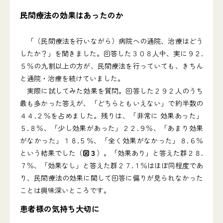
民間療法の効果はあったのか
「（民間療法を行いながら）病院への通院、治療はどう
したか？」を聞きました。回答した３０８人中、実に９２.
５％の九割以上の方が、民間療法を行っていても、きちん
と通院・治療を続けていました。
実際に試してみた効果を質問。回答した２９２人のうち
最も多かった答えが、「どちらともいえない」で約半数の
４４.２％を占めました。残りは、「非常に 効果あった」
５.８％、「少し効果があった」２２.９％、「あまり効果
がなかった」１８.５％、「全く効果がなかった」８.６％
という結果でした（
図３
）。「効果あり」と答えた群２８.
７％、「効果なし」と答えた群２７.１％はほぼ同程度であ
り、民間療法の効果に関して回答に偏りが見られなかった
ことは興味深いところです。
患者様の気持ち大切に