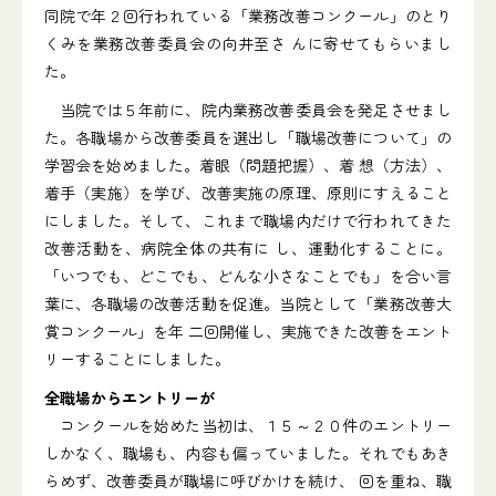
同院で年２回行われている「業務改善コンクール」のとり
くみを業務改善委員会の向井至さ んに寄せてもらいまし
た。
当院では５年前に、院内業務改善委員会を発足させまし
た。各職場から改善委員を選出し「職場改善について」の
学習会を始めました。着眼（問題把握）、着 想（方法）、
着手（実施）を学び、改善実施の原理、原則にすえること
にしました。そして、これまで職場内だけで行われてきた
改善活動を、病院全体の共有に し、運動化することに。
「いつでも、どこでも、どんな小さなことでも」を合い言
葉に、各職場の改善活動を促進。当院として「業務改善大
賞コンクール」を年 二回開催し、実施できた改善をエント
リーすることにしました。
全職場からエントリーが
コンクールを始めた当初は、１５～２０件のエントリー
しかなく、職場も、内容も偏っていました。それでもあき
らめず、改善委員が職場に呼びかけを続け、 回を重ね、職