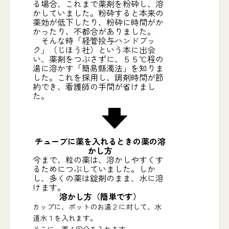
る場合、これまで薬剤を粉砕し、溶
かしていました。粉砕すると本来の
薬効が低下したり、粉砕に時間がか
かったり、不都合がありました。
そんな時「経管投与ハンドブッ
ク」（じほう社）という本に出会
い、薬剤をつぶさずに、５５℃程の
湯に溶かす「簡易縣濁法」を知りま
した。これを採用し、調剤時間が節
約でき、看護師の手間が省けまし
た。
チューブに薬を入れるときの薬の溶
かし方
今まで、粒の薬は、溶かしやすくす
るためにつぶしていました。しか
し、多くの薬は錠剤のまま、水に溶
けます。
溶かし方（簡単です）
カップに、ポットのお湯２に対して、水
道水１を入れます。