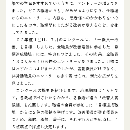
場での学習をすすめていくうちに、エントリーが増えてき
ました。どこの職場からも手があがるようになり、全職場
からのエントリーに。内容も、 患者様へのかかわりを中心
にしたものや、職場間にまたがる改善が増えるなど、変化
してきました。
０２年度１回目、７月のコンクールは、「一職員一改
善」を目標にしました。全職員が改善活動に参加した「目
標達成職場」には、特典もつけました。その結 果、全職員
１３０人から１０６件のエントリーがありました。目標に
はわずかにおよびませんでしたが、常勤職員だけでなく、
非常勤職員のエントリーも多く寄 せられ、新たな広がりを
見せました。
コンクールの概要を紹介します。応募期間は１カ月で
す。各職場で出されたなかから、各職場が自ら「改善大賞
候補」を推薦します。職場の全員が参加した 「目標達成職
場」からは２件の候補を挙げます。改善委員が審査委員を
つとめ、着眼、着想、着手に、それぞれ５点を配点し、１
５点満点で採点し決定します。