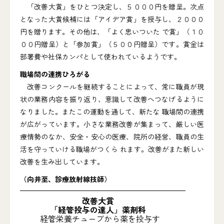
「改善大賞」をひとつ決定し、５０００円を贈呈。次点
となった大賞候補には「アイデア賞」を授与し、２０００
円を贈ります。その他は、「よく思いついた で賞」（１０
００円贈呈）と「参加賞」（５００円贈呈）です。賞金は
部署費や社保カンパとして使われているようです。
職場間の連携ひろがる
改善コンクールを継続することによって、常に職員が現
状の業務内容を振り返り、意識して改善へつなげるように
なりました。またこの運動を通して、新たな 職場間の連携
が広がっています。小さな業務改善が集まって、厳しい医
療情勢のなか、安全・安心の医療、院所の経営、職員の生
活を守っていける職場がつくら れます。改善がまた新しい
改善を生み出しています。
（向井至、診療放射線技師）
改善大賞
「経管投与の達人」薬剤科
経管栄養チューブから薬を投与す