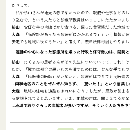
たりして。
私や杉山さんが地元の者でなかったので、親戚や仕事などのしが
り込むで」という人たちと診療所職員はいっしょにたたかいまし
杉山
安価な牛の内臓ばかり食べる、偏った食習慣だった地域で
大森
「保険証があったら診療所にかかれるで」という情報が皮
安定でも地域に役立ちたい」と考えて、無料法律相談もやりまし
運動の中心になった診療所を嫌った行政と保守勢力は、開院と
杉山
たくさんの患者さんがその先生についていって、これにはシ
たが、「権力は都合の悪いものを潰すためには、どんな手でもつ
大森
「民医連の医師」がいないと、診療所はできても民医連の
…同和地区のことをぜんぜん知らず、「驚いた！」という言葉し
大森
地域の住宅も道路もきれいになりましたが、悪政が強まる
ら信頼されてると思います。いま、地域の声は、聞こえてるかな
…地域で独りぐらしの高齢者が多いですが、そういう人たちをさ