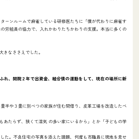
ンターンルームで麻雀している研修医たちに「僕が代わりに麻雀す
赤の労組員の協力で、入れかわりたちかわりの支援。本当に多くの
大きなささえでした。
あふれ、開院２年で出資金、組合債の運動をして、現在の場所に新
４畳半や３畳に別べつの家族が住む間借り、皮革工場を改造したベ
もあたらず、狭くて湿気 の多い家にいるから」とか「子どもの学
した。不良住宅の写真を添えた請願、何度も市職員に現地を見せ