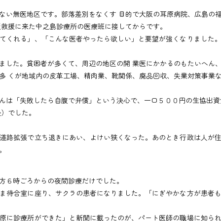
い無医地区です。部落差別をなくす 目的で大阪の耳原病院、広島の
災救援に来た中之島診療所の医療班に接してからです。
てくれる」、「こんな医者やったら欲しい」と要望が強くなりました。
した。貧困者が多くて、周辺の地区の開 業医にかかるのもたいへん
多 くが地域内の皮革工場、精肉業、靴関係、廃品回収、失業対策事業
んは「失敗したら自腹で弁償」という決心で、一口５００円の生協出資
畳）でした。
道路拡張で立ち退きにあい、よけい狭くなった。あのとき行政は人が住
。
方６時ごろからの夜間診療だけでした。
ま待合室に座り、サクラの患者になりました。「にぎやかな方が患者も
原に診療所ができた」と新聞に載ったのが、パート医師の職場に知られ