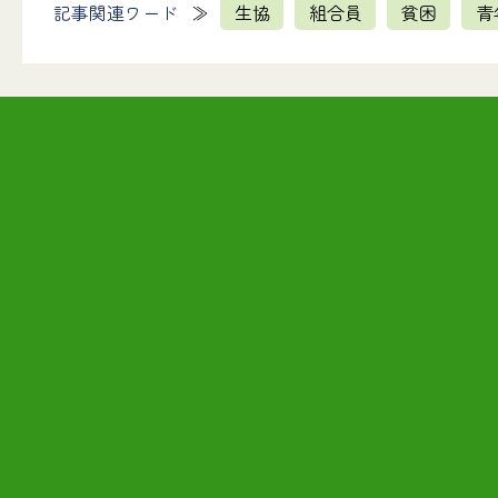
記事関連ワード
生協
組合員
貧困
青