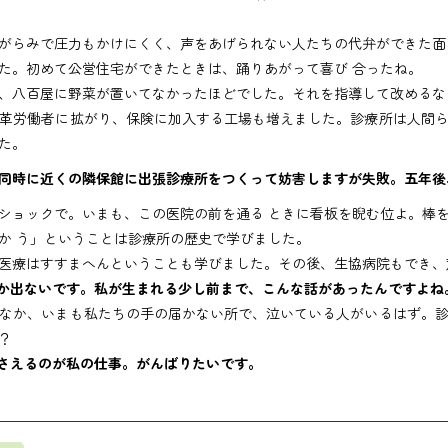
らみで圧力もかけにくく、声をあげられない人たちの代弁ができた面
た。初めて公営住宅ができたときは、踊りあがって喜び 合ったね。
、八百屋に野菜が置いてなかったほどでした。それを指導して改めるな
革労働者に拡がり、保険に加入する工場も増えました。診療所は人間ら
た。
同時に近くの隣保館に出張診療所をつくって妨害しますが失敗。五年後
ョックで。いまも、この医院の前を通る ときに看板を睨む位よ。棒
か う」ということは診療所の歴史で学びました。
医療はすすまへんということも学びました。その後、生協病院もでき、
か出ないです。私が生まれる少し前まで、こんな話があったんですよね
なか、いまも私たちの手の届かない所で、泣いている人がいるはず。診
？
さえるのが私の仕事。がんばりたいです。