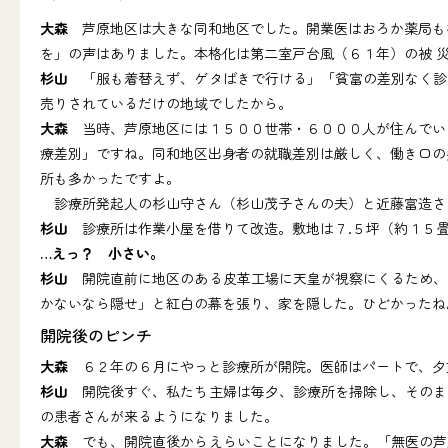
大森
芦原地区は大きな同和地区でした。開業医はおろか薬局もな
を」の声はありました。本格化は第二室戸台風（６１年）の被 
杉山
「服も着替えず、ゲタばきで行ける」「貧富の差別なく診
売りされているだけの地域でしたから。
大森
当時、芦原地区には１５００世帯・６０００人が住んでいま
療差別」ですね。同和地区出身者の就職差別は厳しく、働き口の
所も多かったですよ。
診療所発起人の杉山守さん（杉山茂子さんの夫）と近藤富造さ
杉山
診療所は作業小屋を借りて改造。敷地は７.５坪（約１５
…えっ？ 小さい。
杉山
開院直前に地区のある皮革工場に天皇が視察にくるため、
かないなら隠せ」と紅白の幕を張り、家を隠した。ひどかったね
開院後のピンチ
大森
６２年の６月にやっと診療所が開院。医師はパートで、夕
杉山
開院後すぐ、私たち主婦は毎夕、診療所を掃除し、そのま
の患者さんが来るようになりました。
大森
でも、開院直後からえらいことになりました。「無医の芦