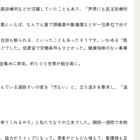
福島診療所などが活躍していたこともあり、「芦原にも民主診療所
薬といえば、なんでも屋で頭痛薬や腹痛薬などが一包単位で分け
、往診も断られる、といったこともあったそうです。いわゆる「医
などでした。低賃金で労働条件もひどかった。健康保険のない事業
金集めに奔走。約５００世帯が組合員に。
んでいる道路ぞいの家を「汚ない」と、立ち退きを要求し、「退
来てくれるやろ」と私たちなりの工夫でした。開院一週間で本物
、協力がストップになって。患者がどんどん増えて、看護婦も足