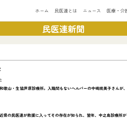
ホーム
民医連とは
ニュース
医療・介
民医連新聞
史
た
和歌山・生協芦原診療所。入職間もないヘルパーの中嶋規美子さんが、
近県の民医連が救援に入ってその存在が知られ、翌年、中之島診療所が