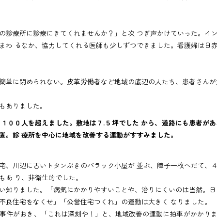
診療所に診療にきてくれませんか？」と次 つぎ声かけていった。イ
まわ るなか、協力してくれる医師も少しずつできました。看護婦は日
簡単に閉められない。皮革労働者など地域の底辺の人たち、患者さんが
もありました。
００人を超えました。敷地は７.５坪でした から、道路にも患者が
置。診 療所を中心に地域を改善する運動がすすみました。
、川辺に古いトタンぶきのバラック小屋が 並ぶ、障子一枚へだて、
もあ り、非衛生的でした。
知りました。「病気にかかりやすいことや、治りにくいのは当然。日
不良住宅をなくせ」「公営住宅つくれ」の運動は大きく なりました。
事件がおき、「これは深刻や！」と、地域改善の運動に拍車がかかりま