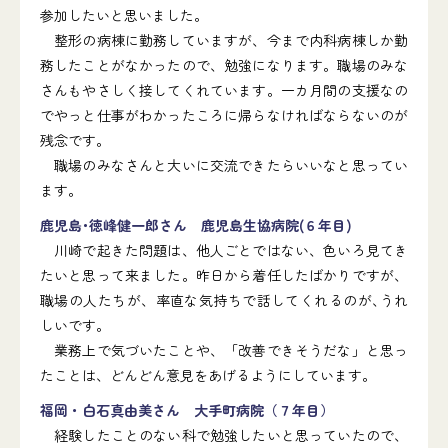
参加したいと思いました。
整形の病棟に勤務していますが、今まで内科病棟しか勤
務したことがなかったので、勉強になります。職場のみな
さんもやさしく接してくれています。一カ月間の支援なの
でやっと仕事がわかったころに帰らなければならないのが
残念です。
職場のみなさんと大いに交流できたらいいなと思ってい
ます。
鹿児島･徳峰健一郎さん 鹿児島生協病院(６年目)
川崎で起きた問題は、他人ごとではない、色いろ見てき
たいと思って来ました。昨日から着任したばかりですが、
職場の人たちが、率直な気持ちで話してくれるのが､うれ
しいです｡
業務上で気づいたことや、「改善できそうだな」と思っ
たことは、どんどん意見をあげるようにしています。
福岡・白石真由美さん 大手町病院（７年目）
経験したことのない科で勉強したいと思っていたので、