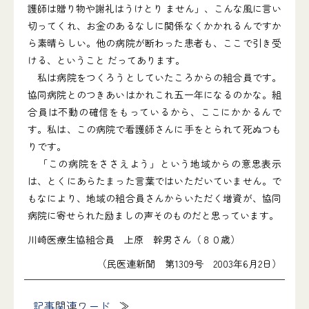
護師は贈り物や謝礼はうけとり ません」、こんな風に言い
切ってくれ、お金のあるなしに関係なくかかれるんですか
ら素晴らしい。他の病院が断わった患者も、ここで引き受
ける、ということ だってあります。
私は病院をつくろうとしていたころからの組合員です。
協同病院とのつきあいはかれこれ五一年になるのかな。組
合員は不動の確信をもっているから、ここにかかるんで
す。私は、この病院で看護師さんに手をとられて死ぬつも
りです。
「この病院をささえよう」という地域からの意思表示
は、とくにあらたまった言葉ではいただいていません。で
もなにより、地域の組合員さんからいただく増資が、協同
病院に寄せられた励ましの声そのものだと思っています。
川崎医療生協組合員 上原 幹男さん（８０歳）
（民医連新聞 第1309号 2003年6月2日）
記事関連ワード