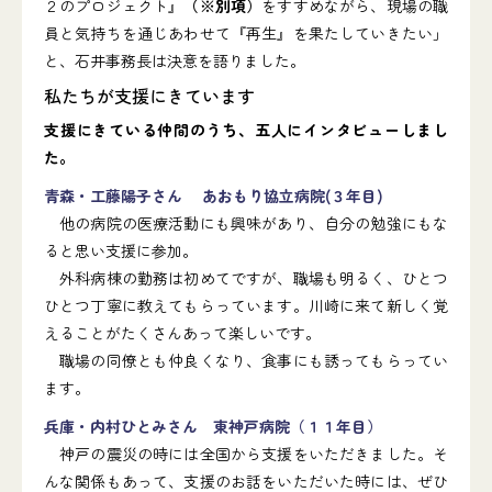
２のプロジェクト』
（※別項）
をすすめながら、現場の職
員と気持ちを通じあわせて『再生』を果たしていきたい」
と、石井事務長は決意を語りました。
私たちが支援にきています
支援にきている仲間のうち、五人にインタビューしまし
た。
青森・工藤陽子さん あおもり協立病院(３年目)
他の病院の医療活動にも興味があり、自分の勉強にもな
ると思い支援に参加。
外科病棟の勤務は初めてですが、職場も明るく、ひとつ
ひとつ丁寧に教えてもらっています。川崎に来て新しく覚
えることがたくさんあって楽しいです。
職場の同僚とも仲良くなり、食事にも誘ってもらってい
ます。
兵庫・内村ひとみさん 東神戸病院（１１年目）
神戸の震災の時には全国から支援をいただきました。そ
んな関係もあって、支援のお話をいただいた時には、ぜひ