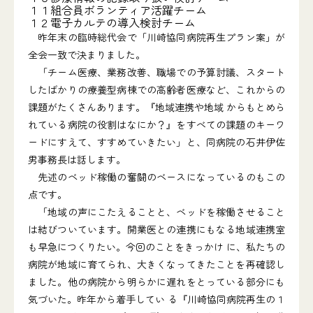
１１
組合員ボランティア活躍チーム
１２
電子カルテの導入検討チーム
昨年末の臨時総代会で「川崎協同病院再生プラン案」が
全会一致で決まりました。
「チーム医療、業務改善、職場での予算討議、スタート
したばかりの療養型病棟での高齢者医療など、これからの
課題がたくさんあります。『地域連携や地域 からもとめら
れている病院の役割はなにか？』をすべての課題のキーワ
ードにすえて、すすめていきたい」と、同病院の石井伊佐
男事務長は話します。
先述のベッド稼働の奮闘のベースになっているのもこの
点です。
「地域の声にこたえることと、ベッドを稼働させること
は結びついています。開業医との連携にもなる地域連携室
も早急につくりたい。今回のことをきっかけ に、私たちの
病院が地域に育てられ、大きくなってきたことを再確認し
ました。他の病院から明らかに遅れをとっている部分にも
気づいた。昨年から着手してい る『川崎協同病院再生の１