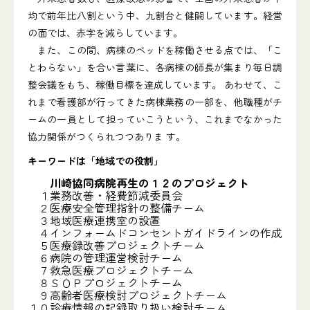
均で前年比八割という中、九割台と健闘しています。経営
の面では、赤字を減らしています。
また、この間、病棟のベッドを稼働させる点では、「こ
とわらない」を合い言葉に、各病棟の師長が集まり毎日調
整会議をもち、稼働目標を達成しています。 あわせて、こ
れまで看護部が行ってきた病棟業務の一部を、他職種がチ
ームの一員として担っていこうという、これまでなかった
協力関係がつくられつつありま す。
キーワードは「地域での役割」
川崎協同病院再生の１２のプロジェクト
１
業務改善・経費節減委員会
２
医療安全管理指針の整備チーム
３
地域医療連携室の設置
４
インフォームドコンセントガイドラインの作成
５
医療録改善プロジェクトチーム
６
病院の管理運営検討チーム
７
救急医療プロジェクトチーム
８
ＳＯＰプロジェクトチーム
９
高齢者医療検討プロジェクトチーム
１０
診療情報の記録取り扱い検討チーム