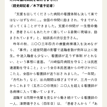
（鐙史朗記者／木下直子記者）
「支援を出してくださった病院の看護体制も決して楽で
はないはずなのに…。全国の仲間に励まされ、今までがん
ばってくることができました。支援の仲間が 一生懸命働
き、患者さんにもあたたかく接している姿勢に現場は、励
まされています」と、総師長の渋谷圭子さん。
昨年の秋、二〇〇三年四月の療養病棟導入を決めなが
ら、「事件」と経営問題の影響で退職者数が例年以上に発
生。中途入職者も少ない、看護師が足りず体制 がとれな
い、という事態に直面。「川崎協同病院を守ることは民医
連運動を守ること」という全日本民医連からの呼びかけに
こたえ、全国から看護師が送り出さ れました。「一年間」
「月代わり」など、出向期間は様ざまですが、三月一六日
からこれまで（五月二〇日現在）二〇人を超える看護師が
各病棟に入って働いて います。
退職する同期や先輩を見ながら働き続けている看護師の
一人、津野陽子さん（四年目）は、「患者さんから「『あ