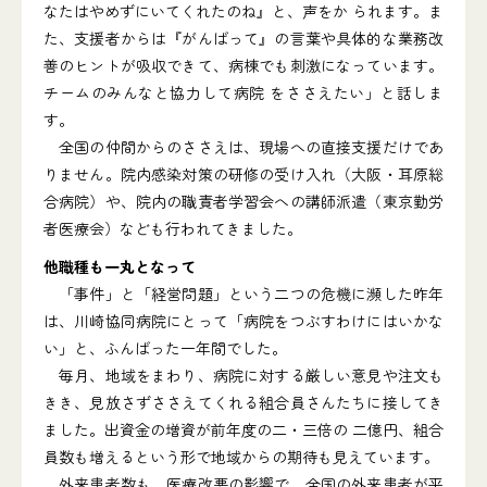
なたはやめずにいてくれたのね』と、声をか られます。ま
た、支援者からは『がんばって』の言葉や具体的な業務改
善のヒントが吸収できて、病棟でも刺激になっています。
チームのみんなと協力して病院 をささえたい」と話しま
す。
全国の仲間からのささえは、現場への直接支援だけであ
りません。院内感染対策の研修の受け入れ（大阪・耳原総
合病院）や、院内の職責者学習会への講師派遣（東京勤労
者医療会）なども行われてきました。
他職種も一丸となって
「事件」と「経営問題」という二つの危機に瀕した昨年
は、川崎協同病院にとって「病院をつぶすわけにはいかな
い」と、ふんばった一年間でした。
毎月、地域をまわり、病院に対する厳しい意見や注文も
きき、見放さずささえてくれる組合員さんたちに接してき
ました。出資金の増資が前年度の二・三倍の 二億円、組合
員数も増えるという形で地域からの期待も見えています。
外来患者数も、医療改悪の影響で、全国の外来患者が平