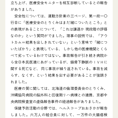
立ち上げ、医療安全モニターを相互診断しているとの報告
がありました。
安全性については、運動方針案の三ページ、第一段一〇
行目に「医療安全のとりくみはまだ緒についたところ」と
の表現があることについて、「これは謙遜か 現段階の評価
なのか」という質問がでました。理事の説明では、「アウ
トカム＝結果を出しきれていない」という意味で「緒につ
いたばかり」と表現している、 しかし他の医療機関とくら
べて劣っているわけではない。事故報告が引き続き病院か
ら全日本民医連にあがっているが、鎖骨下静脈のＩＶＨに
関する死亡など、 同じ事故が繰り返されている。事故を減
らす、なくす、という結果を出す必要があることが強調さ
れました。
医療の質に関しては、北海道の倫理委員会のとりくみ、
沖縄協同病院の脳外科と回復期リハ病棟との連携、京都中
央病院検査室の虚偽報告事件の経過報告がありました。
保健予防活動の分野では、ヘルスコープおおさかが報告
しました。六万人の組合員に対して、一万件の大腸癌検