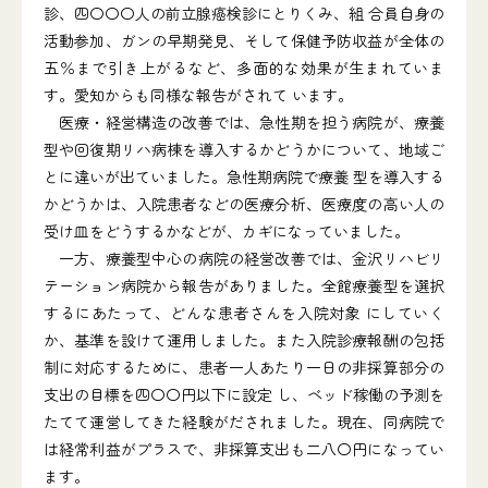
診、四〇〇〇人の前立腺癌検診にとりくみ、組 合員自身の
活動参加、ガンの早期発見、そして保健予防収益が全体の
五％まで引き上がるなど、多面的な効果が生まれていま
す。愛知からも同様な報告がされて います。
医療・経営構造の改善では、急性期を担う病院が、療養
型や回復期リハ病棟を導入するかどうかについて、地域ご
とに違いが出ていました。急性期病院で療養 型を導入する
かどうかは、入院患者などの医療分析、医療度の高い人の
受け皿をどうするかなどが、カギになっていました。
一方、療養型中心の病院の経営改善では、金沢リハビリ
テーション病院から報告がありました。全館療養型を選択
するにあたって、どんな患者さんを入院対象 にしていく
か、基準を設けて運用しました。また入院診療報酬の包括
制に対応するために、患者一人あたり一日の非採算部分の
支出の目標を四〇〇円以下に設定 し、ベッド稼働の予測を
たてて運営してきた経験がだされました。現在、同病院で
は経常利益がプラスで、非採算支出も二八〇円になってい
ます。