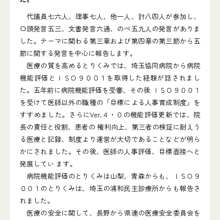
代議員七六人、理事七人、他一人、計八四人が参加し、
口頭発言五三、文書発言六通、のべ五九人の発言がありま
した。テーマに関わる第三章および第四章の第三節から五
節に関する発言を中心に報告します。
医療の質を高めるとりくみでは、埼玉協同病院から病院
機能評価とＩＳＯ９００１を取得した経験が話されまし
た。五年前に病院機能評価を受審、その後 ＩＳＯ９００１
を受けて医師以外の職種の「目標による人事育成制度」を
すすめました。さらにVer.４・０の機能評価更新では、院
長の責任と役割、患者の 権利向上、第三者の検証に耐えう
る医療と記録、制度より運営が大切であることなどが明ら
かにされました。その後、医師の人事評価、目標面接へと
発展してい ます。
病院機能評価のとりくみは山梨、青森からも、ＩＳＯ９
００１のとりくみは、埼玉の浦和民主診療所からも報告さ
れました。
医療の安全に関して、長野から県連の医療安全委員会を