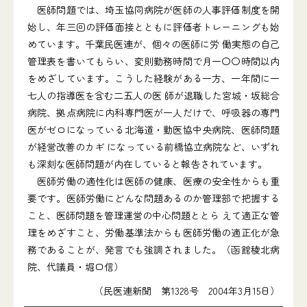
医師問題では、埼玉協同病院が医師の人事評価制度を開
始し、年三回の評価面接とともに評価者トレーニングも始
めています。千葉民医連が、個々の医師に労 働実態の自己
管理表を書いてもらい、変則勤務時間で月一〇〇時間以内
をめざしています。こうした経験がある一方、一年間に一
七人の指導医を含む二五人の医 師が退職した宮城・坂総合
病院、拠点病院に内科専門医が一人だけで、呼吸器の専門
医がゼロになっている北海道・勤医協中央病院、医師問題
が経営改善のカギ になっている前橋協立病院など、いずれ
も深刻な医師問題が内在していると報告されています。
医師労働の適性化は医師の健康、医療の安全性からも重
要です。医師労働にどんな問題あるのか管理部で把握する
こと、医師問題を管理運営の中心問題ととら えて適正な管
理をめざすこと、労働基準法からも医師労働の適正化が急
務であることが、発言でも強調されました。（函館稜北病
院、代議員・堀口信）
（民医連新聞 第1328号 2004年3月15日）