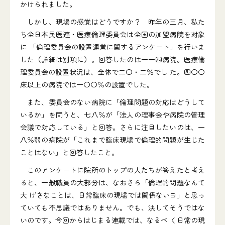
かけられました。
しかし、現場の感覚はどうですか？ 昨年の三月、私た
ち全日本民医連・医療倫理委員会は全国の加盟病院を対象
に 「倫理委員会の設置運営に関するアンケート」を行いま
した（詳細は別項に）。回答したのは一一四病院。医療倫
理委員会の設置状況は、全体で二〇・二％でし た。四〇〇
床以上の病院では一〇〇％の設置でした。
また、委員会のない病院に「倫理問題の対応はどうして
いるか」を問うと、七八％が「法人の理事会や病院の管理
会議で対応している」と回答。さらに注目したいのは、一
八％弱の病院が「これまで臨床現場で倫理的問題が生じた
ことはない」と回答したこと。
このアンケートに院所のトップの人たちが答えたと考え
ると、一般職員の大部分は、なおさら「倫理的問題なんて
大 げさなことは、日常臨床の現場では関係ないヨ」と思っ
ていても不思議ではありません。でも、決してそうではな
いのです。今回からはじまる連載では、なるべ く日常の現