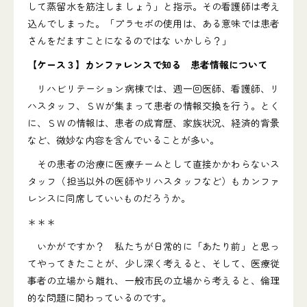
して蒸留水を筋注しましょう」と指示。その看護師は考え
込んでしまった。「プラセボの使用は、ある意味では患者
さんをだますことになるのではな いかしら？」
【ケース３】カンファレンスで知る 患者情報について
リハビリテーション病棟では、週一回医師、看護師、リ
ハスタッフ、ＳＷが集まって患者の情報交換を行う。とく
に、ＳＷの情報は、患者の成育歴、家族状況、経済的背景
など、微妙な内容を含んでいることが多い。
その患者の治療に医療チームとして直接かかわらないス
タッフ（担当以外の医師やリハスタッフなど）もカンファ
レンスに同席していいものだろうか。
＊＊＊
いかがですか？ 私たちが日常的に「あたり前」と思っ
てやってきたことが、少し深く考えると、そして、医療従
事者の立場から離れ、一般市民の立場から考えると、倫理
的な問題に関わっているのです。