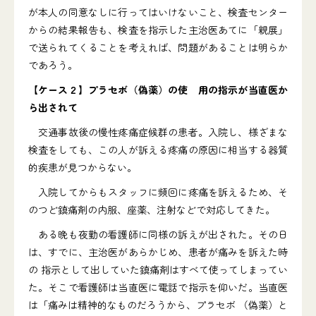
が本人の同意なしに行ってはいけないこと、検査センター
からの結果報告も、検査を指示した主治医あてに「親展」
で送られてくることを考えれば、問題があることは明らか
であろう。
【ケース２】プラセボ（偽薬）の使 用の指示が当直医か
ら出されて
交通事故後の慢性疼痛症候群の患者。入院し、様ざまな
検査をしても、この人が訴える疼痛の原因に相当する器質
的疾患が見つからない。
入院してからもスタッフに頻回に疼痛を訴えるため、そ
のつど鎮痛剤の内服、座薬、注射などで対応してきた。
ある晩も夜勤の看護師に同様の訴えが出された。その日
は、すでに、主治医があらかじめ、患者が痛みを訴えた時
の 指示として出していた鎮痛剤はすべて使ってしまってい
た。そこで看護師は当直医に電話で指示を仰いだ。当直医
は「痛みは精神的なものだろうから、プラセボ （偽薬）と