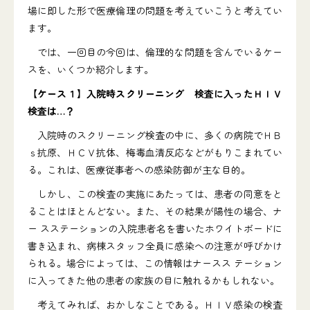
場に即した形で医療倫理の問題を考えていこうと考えてい
ます。
では、一回目の今回は、倫理的な問題を含んでいるケー
スを、いくつか紹介します。
【ケース１】入院時スクリーニング 検査に入ったＨＩＶ
検査は…？
入院時のスクリーニング検査の中に、多くの病院でＨＢ
ｓ抗原、ＨＣＶ抗体、梅毒血清反応などがもりこまれてい
る。これは、医療従事者への感染防御が主な目的。
しかし、この検査の実施にあたっては、患者の同意をと
ることはほとんどない。また、その結果が陽性の場合、ナ
ー スステーションの入院患者名を書いたホワイトボードに
書き込まれ、病棟スタッフ全員に感染への注意が呼びかけ
られる。場合によっては、この情報はナースス テーション
に入ってきた他の患者の家族の目に触れるかもしれない。
考えてみれば、おかしなことである。ＨＩＶ感染の検査