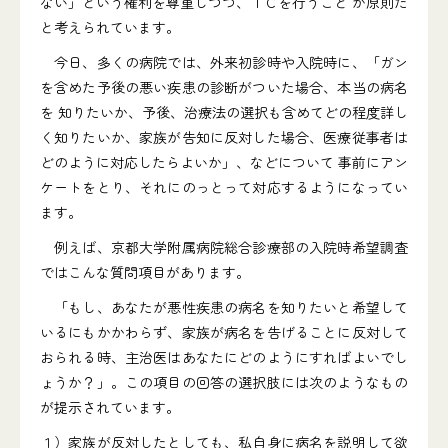
ない」という権利を尊重しつつ、ＩＣを行うこと が原則だ
と考えられています。
今日、多くの病院では、外来初診時や入院時に、「ガン
を含めた予後の悪い疾患の診断がついた場合、本当の病名
を 知りたいか、予後、治療法の選択も含めてどの程度詳し
く知りたいか、家族が告知に反対した場合、医療従事者は
どのように対応したらよいか」、などについて 事前にアン
ケートをとり、それにのっとって対応するようになってい
ます。
例えば、京都大学附属病院総合診療部の入院時希望調査
ではこんな質問項目があります。
「もし、あなたが悪性疾患の病名を知りたいと希望して
いるにもかかわらず、家族が病名を告げることに反対して
おられる時、主治医はあなたにどのようにすればよいでし
ょうか？」。この項目の回答の選択肢には次のようなもの
が提示されています。
１）家族が反対したとしても、私自身に病名を説明して欲