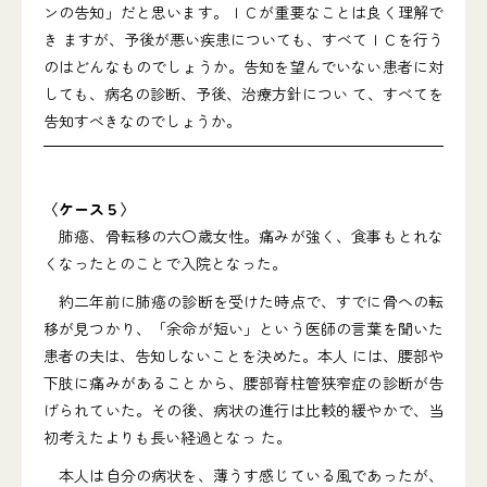
ンの告知」だと思います。ＩＣが重要なことは良く理解で
き ますが、予後が悪い疾患についても、すべてＩＣを行う
のはどんなものでしょうか。告知を望んでいない患者に対
しても、病名の診断、予後、治療方針につい て、すべてを
告知すべきなのでしょうか。
〈ケース５〉
肺癌、骨転移の六〇歳女性。痛みが強く、食事もとれな
くなったとのことで入院となった。
約二年前に肺癌の診断を受けた時点で、すでに骨への転
移が見つかり、「余命が短い」という医師の言葉を聞いた
患者の夫は、告知しないことを決めた。本人 には、腰部や
下肢に痛みがあることから、腰部脊柱管狭窄症の診断が告
げられていた。その後、病状の進行は比較的緩やかで、当
初考えたよりも長い経過となっ た。
本人は自分の病状を、薄うす感じている風であったが、