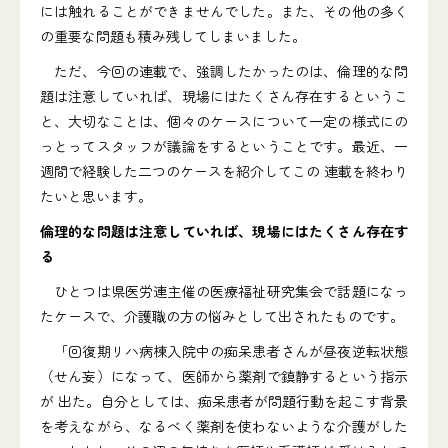
には触れることができませんでした。また、その他の多く
の重要な問題も積み残してしまいました。
ただ、今回の連載で、強調したかったのは、倫理的な問
題は注意していれば、現場にはたくさん存在するというこ
と、大切なことは、個々のケースについて一定の様式にの
っとってスタッフが議論をするということです。最近、一
週間で経験した二つのケースを紹介してこの 連載を終わり
たいと思います。
倫理的な問題は注意していれば、現場にはたくさん存在す
る
ひとつは県医労連主催の医療福祉研究集会で話題になっ
たケースで、介護職の方の悩みとして出されたものです。
「回復期リハ病棟入院中の痴呆患者さんが昼夜逆転状態
（せん妄）になって、医師から薬剤で鎮静するという指示
が 出た。自分としては、痴呆患者が問題行動を起こす背景
を考えながら、なるべく薬剤を使わないような介護がした