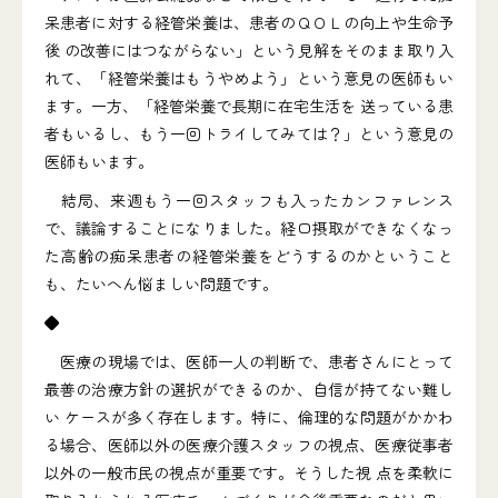
呆患者に対する経管栄養は、患者のＱＯＬの向上や生命予
後 の改善にはつながらない」という見解をそのまま取り入
れて、「経管栄養はもうやめよう」という意見の医師もい
ます。一方、「経管栄養で長期に在宅生活を 送っている患
者もいるし、もう一回トライしてみては？」という意見の
医師もいます。
結局、来週もう一回スタッフも入ったカンファレンス
で、議論することになりました。経口摂取ができなくなっ
た高齢の痴呆患者の経管栄養をどうするのかということ
も、たいへん悩ましい問題です。
◆
医療の現場では、医師一人の判断で、患者さんにとって
最善の治療方針の選択ができるのか、自信が持てない難し
い ケースが多く存在します。特に、倫理的な問題がかかわ
る場合、医師以外の医療介護スタッフの視点、医療従事者
以外の一般市民の視点が重要です。そうした視 点を柔軟に