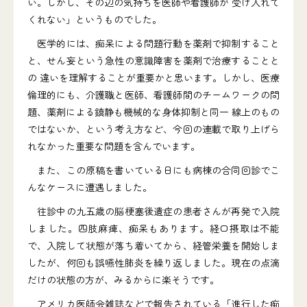
い。しかし、その辺の気持ちを医師や看護師が 受け入れて
くれない」というものでした。
医学的には、痴呆による問題行動を薬剤で抑制すること
と、せん妄という急性の意識障害を薬剤で治療することと
の 違いを理解することが重要かと思います。しかし、医療
倫理的にも、介護職と医師、看護師間のチームワークの問
題、薬剤による鎮静も機械的な身体抑制と同一 線上のもの
ではないか、という考え方など、今回の連載で取り上げら
れなかった重要な問題を含んでいます。
また、この原稿を書いている日にも病棟の合同回診でこ
んなケースに遭遇しました。
往診中の九五歳の脳梗塞後遺症の患者さんが再発で入院
しました。四肢麻痺、痴呆もあります。経口摂取は不能
で、入院して状態が落ち着いてから、経管栄養を開始しま
したが、何回も誤嚥性肺炎を繰り返しました。現在の点滴
だけの状態の方が、みるからに楽そうです。
アメリカ医師会雑誌などで報告されている「進行した痴