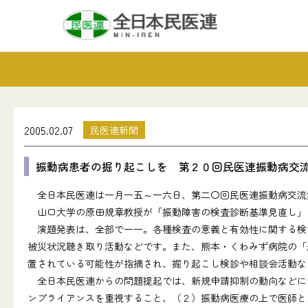
2005.02.07
民医連新聞
振動病患者の掘り起こしを 第２０回民医連振動病交
全日本民医連は一月一五～一六日、第二〇回民医連振動病交流
山口大学の原田規章教授が「振動障害の検査診断基準見直し」
演題発表は、全部で一一。各種検査の意義と有効性に関する検討
被災状況聴き取り活動などです。また、熊本・くわみず病院の「
置されている可能性が指摘され、掘り起こし検診や相談会活動な
全日本民医連からの問題提起では、新規申請抑制の動向などにつ
ンプライアンスを重視すること、（２）振動病医療の上で医師と