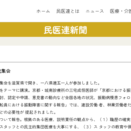
ホーム
民医連とは
ニュース
医療・介
民医連新聞
流集会
集会を滋賀県で開き、一八県連五一人が参加しました。
をテーマに講演。京都・城南診療所の三宅成恒医師が「京都における振
、認定や申請、意見書の動向など全国各地の状況、振動病慢患フォロ
船員における振動障害に関する報告」では、建設労働 者、林業労働者
どの必要性が 提起されました。
いて報告。根拠のある医療、説明責任の観点から、（１）職歴の確実
スタッフとの民主的集団医療を大事にする、（３）ス タッフの教育や