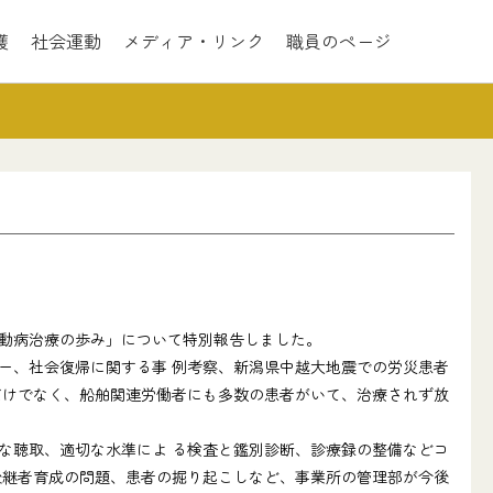
護
社会運動
メディア・リンク
職員のページ
動病治療の歩み」について特別報告しました。
ー、社会復帰に関する事 例考察、新潟県中越大地震での労災患者
だけでなく、船舶関連労働者にも多数の患者がいて、治療されず放
な聴取、適切な水準によ る検査と鑑別診断、診療録の整備などコ
後継者育成の問題、患者の掘り起こしなど、事業所の管理部が今後