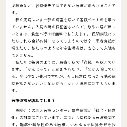
児救急など、経営優先ではできない医療が削られることで
す。
都立病院はいま一部の病室を除いて差額ベット料を取っ
ていません。入院の時の保証金もいらず、氷やお湯がほし
いときは、食堂へ行けば無料でもらえます。 民間病院だっ
たらこれら全部有料になってしまうのでは？ 患者負担が
増えたら、私たちのような年金生活者は、安心して入院も
できません。
私たちは毎月のように、最寄り駅で「存続」を訴えてい
ます。「がんばって」と励まされたり、「父が入院してい
る。今は少ない費用ですむが、もし民営に なったら他の病
院を探さないといけないだろうか」と真剣に話す人もいま
す。
医療連携が壊れてしまう
当院近くの老人医療センターと豊島病院が「統合・民営
化」の対象にされています。二つとも伝統ある医療機関で
す。難病や緊急性のある医療、いわゆる不採算分野を担