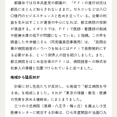
都議会では日本共産党の都議が、「ＰＦＩの進行状況は
都民にほとんど知らされないままだ。ゼネコンなどは八〇
〇億円のビジネスチャンスと色めき立ってい る。企業の利
益を生み出すことが運営の中心になれば、都立病院の役割
が後退する。イギリスでは、ＰＦＩで医師・看護師の削減
や医療水準の低下が問題になっ ている」と指摘。この件を
調査した中井健二さん（同党議員団事務局）は、「民間企
業が病院経営のノウハウを知るにはＰＦＩで長期契約にす
る必要がある、と いう財界人の話を紹介しました。また、
都立病院をはじめ自治体のＰＦＩは、病院経営への株式会
社参入の準備と位置づけられていると述べました。
地域から猛反対が
計画に対し住民たちが反対し、七地域で「都立病院を守
る会」を結成しました。それが「東京の保健・衛生・医療
の充実を求める連絡会」にまとまりました。
三つの小児病院（清瀬・八王子・梅ヶ丘）を廃止し小児
医療センターに統合する計画は、〇七年度開設が当面〇九