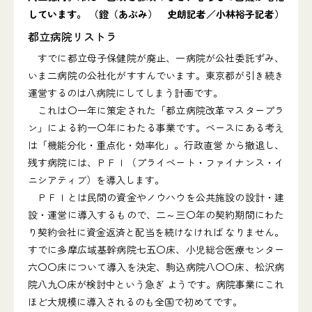
しています。 （鐙（あぶみ） 史朗記者／小林裕子記者）
都立病院リストラ
すでに都立母子保健院が廃止、一病院が公社委託ずみ、
いま二病院の公社化がすすんでいます。東京都が引き続き
運営するのは八病院にしてしまう計画です。
これは〇一年に策定された「都立病院改革マスタープラ
ン」による約一〇年にわたる事業です。ベースにある考え
は「機能分化・重点化・効率化」。行政直営 から撤退し、
残す病院には、ＰＦＩ（プライベート・ファイナンス・イ
ニシアティブ）を導入します。
ＰＦＩとは民間の資金やノウハウを公共施設の設計・建
設・運営に導入するもので、二～三〇年の契約期間にわた
り契約会社に資金返済と配当を続けなければ なりません。
すでに多摩広域基幹病院七五〇床、小児総合医療センター
六〇〇床について導入を決定、駒込病院八〇〇床、松沢病
院八九〇床が検討中という急ぎ ようです。病院事業にこれ
ほど大規模に導入されるのも全国で初めてです。