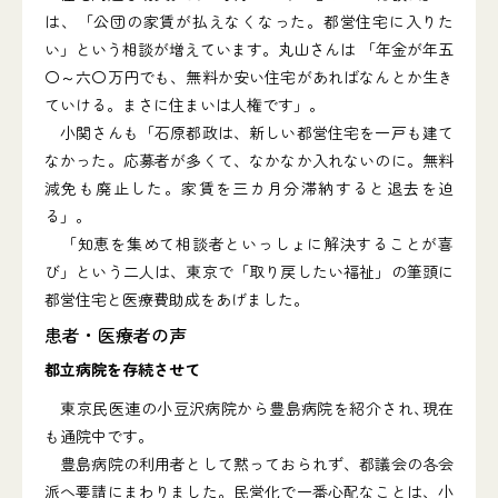
は、「公団の家賃が払えなくなった。都営住宅に入りた
い」という相談が増えています。丸山さんは 「年金が年五
〇～六〇万円でも、無料か安い住宅があればなんとか生き
ていける。まさに住まいは人権です」。
小関さんも「石原都政は、新しい都営住宅を一戸も建て
なかった。応募者が多くて、なかなか入れないのに。無料
減免も廃止した。家賃を三カ月分滞納すると退去を迫
る」。
「知恵を集めて相談者といっしょに解決することが喜
び」という二人は、東京で「取り戻したい福祉」の筆頭に
都営住宅と医療費助成をあげました。
患者・医療者の声
都立病院を存続させて
東京民医連の小豆沢病院から豊島病院を紹介され､現在
も通院中です｡
豊島病院の利用者として黙っておられず、都議会の各会
派へ要請にまわりました。民営化で一番心配なことは、小