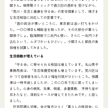
関さん。柳原腎クリニックで週三回の透析を 受けながら、
「荒川・生活と健康を守る会」の常任理事として、様ざま
な生活相談に対応しての言葉です。
「国の政治が悪いところに、東京都は追い打ちをかけ
た。一〇〇項目も補助金を削ったが、その大部分が暮らし
関係でしょ。臨海開発で二兆円も使い、さらに 一兆円つぎ
込むという、ムダづかいもひどい」。小関さんと都民の負
担増を試算してみました。
生活困難が増えている
「守る会」に寄せられる相談は増えています。丸山秀子
事務局長は、「生活保護受給者も増えています。荒川区は
か つて自殺者を出したほど福祉行政がひどいところ。保護
率は一時半減しましたが、この二〇年で元に戻ってしまい
ました。心身の病気、失業、倒産、多重債務、 手持ち金が
尽きたなど、深刻なケースが増えてきたためです」と話し
ました。
住宅問題も切実。会が毎月ひらく「暮らしの相談会」に