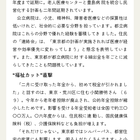
年度まで延期に。老人医療センターと豊島病 院を統合し民
営化する計画も二年間延期されています。
公立病院は、小児、精神科、障害者医療などの採算性は
低いけれど、社会的に必要な分野を担っています。都立病
院はこれらの分野で優れた経験を蓄積してき ました。住民
の「連絡会」は、「東京都の計画が実施されれば医療が経
営や効率優先に変わってしまう」と懸念を表明していま
す。また、東京都が都立病院に対 する繰出金を年ごとに減
らしてきたことも問題視しています。
“福祉カット”直撃
「二月に受け取った年金から、初めて税金が引かれまし
た」と話すのは、東京・荒川区に住む小関勝明さん （６
９）。今年から老年者控除が廃止され、公的年金控除が縮
小したためです。影響を受ける年金受給者は全国で約三〇
〇〇万人。〇六年度からは、住民税に連 動し、国民健康保
険料（税）、介護保険料なども負担が増えます。
「それだけじゃない。東京都ではシルバーパス、都営住
宅の家賃にも影響します。困る人がたくさんでます」と小