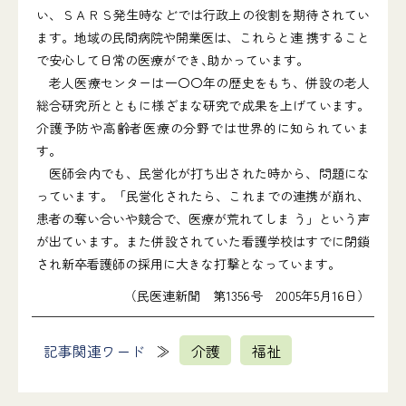
い、ＳＡＲＳ発生時などでは行政上の役割を期待されてい
ます。地域の民間病院や開業医は、これらと連 携すること
で安心して日常の医療ができ､助かっています｡
老人医療センターは一〇〇年の歴史をもち、併設の老人
総合研究所とともに様ざまな研究で成果を上げています。
介護予防や高齢者医療の分野では世界的に知られていま
す。
医師会内でも、民営化が打ち出された時から、問題にな
っています。「民営化されたら、これまでの連携が崩れ、
患者の奪い合いや競合で、医療が荒れてしま う」という声
が出ています。また併設されていた看護学校はすでに閉鎖
され新卒看護師の採用に大きな打撃となっています。
（民医連新聞 第1356号 2005年5月16日）
記事関連ワード
介護
福祉