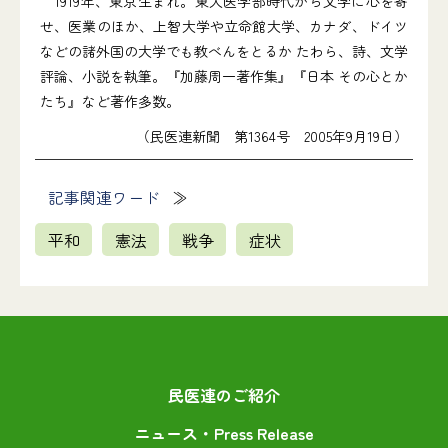
1919年、東京生まれ。東大医学部時代から文学に心を寄
せ、医業のほか、上智大学や立命館大学、カナダ、ドイツ
などの諸外国の大学でも教べんをとるか たわら、詩、文学
評論、小説を執筆。『加藤周一著作集』『日本 その心とか
たち』など著作多数。
（民医連新聞 第1364号 2005年9月19日）
記事関連ワード
平和
憲法
戦争
症状
民医連のご紹介
ニュース・Press Release