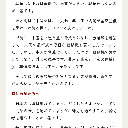
戦争も始まれば面倒で、損害が大きい。戦争をしないの
が一番です。
たとえば日中関係は、一九七二年に田中内閣が国交回復
を果たした前と後で、ガラッと変わりました。
以前は、中国をソ連と並ぶ脅威とみなし、自衛隊を増強
して、米国の最新式の高価な戦闘機を買いこんでいまし
た。しかし、中国が脅威でなくなったのは、戦闘機のおか
げではなく、外交の成果です。費用も東京と北京の運賃程
度、軍備増強よりもずっと安あがりです。
そして最も確実な安全対策となるものが憲法九条です。
だから私は九条を守りたいのです。
特に医師たちへ
日本の世論は割れています。どうしたらよいか。すでに
「九条の会」を始めていますが、味方を増やすこと、賛同
者を増やすことが一番です。
特に医師に提案したい。患者との一対一の付き合いを生