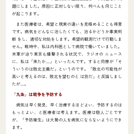
題にしました。原因に正対しない限り、何べんも同じこと
が起こります。
また医療者は、希望と現実の違いを見極めることも得意
です。病気をどんなに治したくても、治るかどうか事実判
断 をし、適切な対処をします。希望的観測だけで行動しま
せん。戦時中、私は内科医として病院で働いていました。
米軍が迫り東京も爆撃される状況で、ラジオの ニュース
に、私は「来たか…」といったんです。すると同僚が「そ
ういうのは敗北主義だ」というのです。「敗北の可能性が
高いと考えるのは、敗北を望むのと は別だ」と反論しまし
たが…。
「九条」は戦争を予防する
病気は早く発見、早く治療するほどよい、予防するのは
もっとよい、と医療者は考えます。医療は個人ごとです
が、「予防衛生」は大勢の人を病気にならないようにでき
ます。