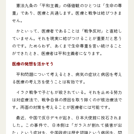
憲法九条の「平和主義」の価値観のひとつは「生命の尊
重」であり、医療と共通します。医療と戦争は結びつきま
せん。
かといって、医療者であることは「戦争反対」と直結し
ていません。それを現実に結びつけることが重要だと思う
のです。ためらわず、あくまで生命尊重を言い続けること
ができたとき、医療者は平和主義者になります。
医療の発想を活かそう
平和問題について考えるとき、病気の症状と病因を考え
る医療の考え方を使うことは有効です。
イラク戦争で子どもが殺されている。それを止める努力
は対症療法で、戦争自体の原因を取り除くのが根治療法で
す。両面の対策を考えることが医療者には可能です。
最近、中国で反日デモが起き、日本大使館に投石されま
した。この事件で、日本側は「ガラスが割れて損害が出
た」という症状を、中国政府は歴史認識という病因を、問