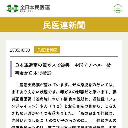
民医連新聞
2005.10.03
民医連新聞
日本軍遺棄の毒ガスで被害 中国チチハル 被
害者が日本で検診
「気管支粘膜が荒れています。ぜん息児をのぞいては、
まずありえない状態です。毒ガスの影響だと思います」藤
井正實医師（芝病院）のＣＴ検 査の説明に、馮佳縁（フォ
ンジャイェン）さん（１２）とお母さんの目から、こらえ
きれない涙がいくつも落ちました。「あの日まで佳縁は、
注射ひとつしたこ とのない子だったのに…」。佳縁さんの
健康を奪ったのは、第二次世界大戦で日本軍が製造、中国