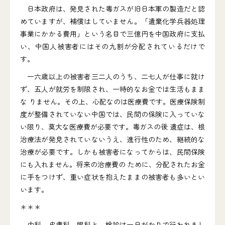
日本政府は、発見された毒ガスが旧日本軍の製造だと認
めていますが、補償はしていません。「遺棄化学兵器処理
事業にかかる費用」という名目で三億円を中国政府に支払
い、中国人被害者にはその九割が分配されているだけで
す。
一六歳以上の被害者三二人のうち、二七人が仕事に就け
ず、五人が就労を制限され、一時的なお金では生活もまま
な りません。その上、心配なのは医療費です。医療保険制
度が整備されていない中国では、民間の保険に入っていな
い限り、莫大な医療費が必要です。毒ガスの後 遺症は、根
治療法が発見されていないうえ、進行性のため、継続的な
治療が必要です。しかも被害者になってからは、民間保険
にも入れません。将来の治療費の ために、分配されたお金
に手をつけず、重い症状を抱えたままの被害者も多いとい
います。
＊＊＊
内科、皮膚科、眼科と、検診は一日がかりで行われまし