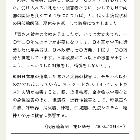
た。受け入れのお礼をいう被害者たちに「少しでも日中両
国の関係を良くするお役にたてれば」と、代々木病院眼科
の阿部穆医師。夏休みを返上して診察に協力しました。
「毒ガス被害の文献を見ましたが、いまは大丈夫でも、一
〇年二〇年先のケアが必要になります。日本軍が中国に遺
棄した化学兵器は、日本政府は七〇万発、中国は二〇〇万
発と推定しています。日本政府がこれ以上の被害が出ない
よう、しっかりした対策をし、補償をしないと」。
※
旧日本軍の遺棄した毒ガス兵器の被害は、チチハル以外
の地でも起こっている。マスタードガス（イ ペリットガ
ス）人間が被毒すると、眼、皮膚粘膜、全身吸収中毒など
の急性被害のほか、後遺症・進行性被害として、呼吸器や
血液、呼吸器、消火器、神経、生 殖器、免疫システム、精
神と全身に被害は影響する。
（民医連新聞 第1365号 2005年10月3日）