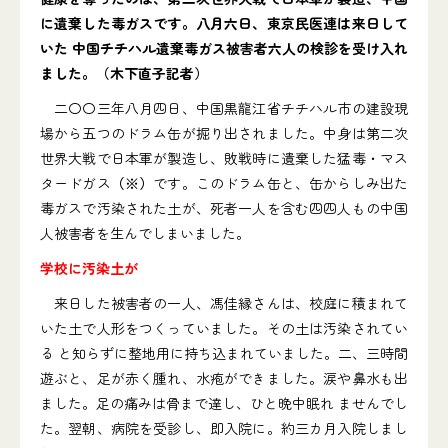
に遺棄した毒ガスです。八月六日、東京民医連は来日して
いた 中国チチハル遺棄毒ガス被害者六人の検診を受け入れ
ました。（木下直子記者）
二〇〇三年八月四日、中国黒龍江省チチハル市の建設現
場から五つのドラム缶が掘り出されました。中身は第二次
世界大戦で日本軍が製造し、敗戦時に遺棄した猛毒・マス
タードガス
（※）
です。このドラム缶と、缶からしみ出た
毒ガスで汚染された土が、死者一人を含む四四人もの中国
人被害者を生んでしまいました。
学校に汚染土が
来日した被害者の一人、馮佳縁さんは、校庭に積まれて
いた土で人形をつくっていました。その土は汚染されてい
る と知らずに整地用に持ち込まれていました。二、三時間
遊ぶと、足が赤く腫れ、水疱ができました。涙や鼻水も出
ました。足の痛みは骨まで達し、ひと晩中眠れ ませんでし
た。翌朝、病院を受診し、即入院に。約三カ月入院しまし