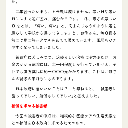
た。
二年経ったいまも、ヒモ靴は履けません。寒い日や暑い
日にはすぐ足が腫れ、痛むからです。「冬、寒さの厳しい
日 などは、『痛い、痛い』と、肉まんじゅうのように足を
腫らして学校から帰ってきます」と、お母さん。毎日寝る
前には足に熱いタオルをあてて暖めています。 風邪もひき
やすくなってしまいました。
後遺症に苦しみつつ、治療らしい治療は漢方薬だけ。お
金のかかる病院には、年一回程度しか行っていません。そ
れでも漢方薬代に約一〇〇〇元かかります、これはお母さ
んの給与の半月分にものぼります。
日本政府に言いたいことは？ と尋ねると、「被害者に
謝ってほしい、賠償もしてほしい｣と答えました｡
補償を求める被害者
今回の被害者の来日は、継続的な医療ケアや生活支援な
どの補償を日本政府に求めるためのもの。