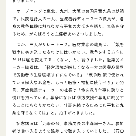
まりました。
オープニングは東北、九州、大阪のお国言葉九条の朗読
で。代表世話人の一人、医療機器ディーラーの役員が、自
身の戦争体験に触れながら平和の大切さを語り、九条を守
るため、がんばろうと主催者あいさつしました。
ほか、三人がリレートーク。医材業者の職員は、「娘を
戦争に巻き込ませるわけにはいかない。戦争をする方向に
だ けは国を変えてほしくない」と、語りました。医薬品メ
ーカー職員は、「経営環境が厳しくなる一方の医薬品業界
で労働者の生活破壊はすすんでいる」「戦争政 策で使われ
ている膨大なお金を、もっと医療・福祉に使うべき」と発
言。医療機器ディーラーの社長は「命を救う仕事に誇りと
悦びを持っている。戦争になれば 後方支援や戦地に納品す
ることにもなりかねない。仕事を続けるためにも平和と九
条を守らなくては」と。拍手がわきました。
記念講演は「九条の会」事務局長の小森陽一さん。参加
者は食い入るような眼差しで聴き入っていました。（石田