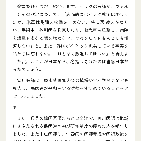
発言をひとつだけ紹介します。イラクの医師が、ファル
ージャの状況について、「表面的にはイラク戦争は終わっ
たが、米軍は民間人攻撃を止めない。特に医 療人をねら
い、手術中に外科医を拘束したり、救急車を狙撃し、病院
を爆撃するなど後を絶たない。それをＣＮＮもＡＢＣも報
道しない」と。また「韓国がイラ クに派兵している事実を
私たちは忘れない。一日も早く撤退してほしい」と訴えま
した｡もし､ここが日本なら、名指しされたのは当然日本だ
ったでしょう。
宮川医師は、原水禁世界大会の模様や平和学習会などを
報告し、民医連が平和を守る活動をすすめていることをア
ピールしました。
＊
また三日目の韓国医師たちとの交流で、宮川医師は地域
にささえられる民医連の初期研修制度の優れた点を報告し
ました。また中田医師は、中四国の医師養成や医師政策を