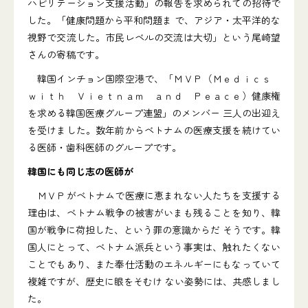
ハビリテーション支援活動」の報告を求められての招待で
した。「健康問題から平和問題ま で、アジア・太平洋的な
視野で交流した。市民レベルの交流は大切」という尾崎望
さんの寄稿です。
韓国インチョン国際空港で、「ＭＶＰ（Ｍｅｄｉｃｓ
ｗｉｔｈ Ｖｉｅｔｎａｍ ａｎｄ Ｐｅａｃｅ）健康権
を求める韓国医療グループ連盟」のメンバー 三人の出迎え
を受けました。数年前からベトナムの医療支援を続けてい
る医師・歯科医師のグループです。
韓国にも同じ志の医師が
ＭＶＰがベトナムで医療に恵まれない人たちを支援する
理由は、ベトナム戦争の被害がいまも残ることを知り、韓
国が戦争に荷担した、という罪の意識からだ そうです。韓
国人にとって、ベトナム派兵という事実は、触れたくない
ことでもあり、また奉仕活動のエネルギーにもなっていて
複雑ですが、歴史に眼をそむけ ない姿勢には、共感しまし
た。