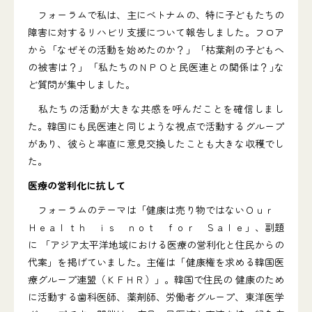
フォーラムで私は、主にベトナムの、特に子どもたちの
障害に対するリハビリ支援について報告しました。フロア
から「なぜその活動を始めたのか？」「枯葉剤の子どもへ
の被害は？」「私たちのＮＰＯと民医連との関係は？｣な
ど質問が集中しました｡
私たちの活動が大きな共感を呼んだことを確信しまし
た。韓国にも民医連と同じような視点で活動するグループ
があり、彼らと率直に意見交換したことも大きな収穫でし
た。
医療の営利化に抗して
フォーラムのテーマは「健康は売り物ではないＯｕｒ
Ｈｅａｌｔｈ ｉｓ ｎｏｔ ｆｏｒ Ｓａｌｅ」、副題
に 「アジア太平洋地域における医療の営利化と住民からの
代案」を掲げていました。主催は「健康権を求める韓国医
療グループ連盟（ＫＦＨＲ）」。韓国で住民の 健康のため
に活動する歯科医師、薬剤師、労働者グループ、東洋医学