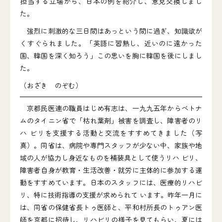
担当する立場から、日本の例を紹介し、意見交換しまし
た。
強烈に刺激的な三日間はあっという間に過ぎ、知識欲が
くすぐられました。「英語に習熟し、近いのに遠かった
国、韓国を深く知ろう」この思いを胸に韓国を後にしまし
た。
（おざき のぞむ）
京都民医連の職員はじめ有志は、一九九五年からベトナ
ムのタイニン省で「枯れ葉剤」被害を調査し、障害者のリ
ハ ビリを支援する活動と交流をすすめてきました（写
真）。同省は、病院や専門スタッフが少ない中、家族や地
域の人が協力し身近なものを補装具として使うリハ ビリ、
障害者自身が教育・生活改善・就労に主体的に参加する運
動をすすめています。日本のスタッフには、医療的リハビ
リ、特に技術指導の支援が求められて います。昨年一月に
は、同省の保健省長トゥ医師と、平和村所長のトゥアン医
師を京都に招待し、リハビリの様子を見てもらい、夏には