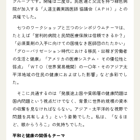
グループです。開催は二度目。民医連と交流を持つ緑色病
院が加入する「人道主義実践医師 協議会（ＡＰＨ）」との
共催でした。
七つのワークショップと三つのシンポジウムテーマは、
たとえば「営利的病院と民間医療保険は信頼できるか？」
「必須薬剤の入手に向けての国境なき医師団のたたかい」
「グローバリゼーション時代における移民・出稼ぎ労働者
の生活と健康」「アメリカの医療システム・ その優位性と
弱点」「ＷＴＯ（世界貿易機関）の一〇年・そのアジア太
平洋地域の住民の健康におよぼした影響」など多彩でし
た。
そこに共通するのは「発展途上国や貧困層の健康問題は
国内問題という視点だけでなく、背景に世界的規模の資本
の収奪を見なければならない。アジア・太平洋的な視野で
問題を共有しよう」という姿勢でした。私は、「なるほ
ど、眼からうろこ」の気持ちでした。
平和と健康の関係もテーマ