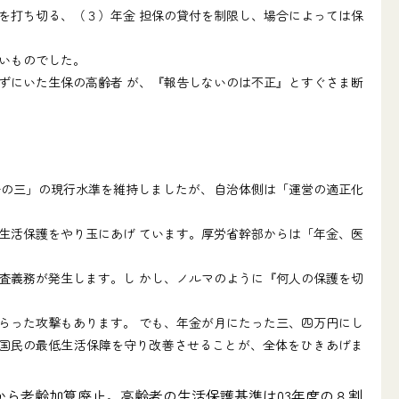
を打ち切る、（３）年金 担保の貸付を制限し、場合によっては保
いものでした。
ずにいた生保の高齢者 が、『報告しないのは不正』とすぐさま断
分の三」の現行水準を維持しましたが、自治体側は「運営の適正化
生活保護をやり玉にあげ ています。厚労省幹部からは「年金、医
査義務が発生します。し かし、ノルマのように『何人の保護を切
らった攻撃もあります。 でも、年金が月にたった三、四万円にし
。国民の最低生活保障を守り改善させることが、全体をひきあげま
月から老齢加算廃止。高齢者の生活保護基準は03年度の８割