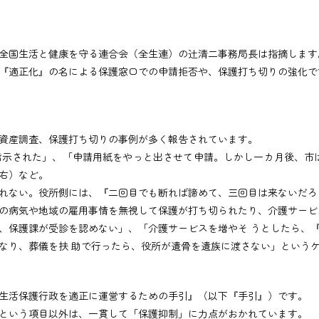
全国生活と健康を守る連合会（全生連）の辻清二事務局長は指摘します
適正化』の名による保護窓口での申請拒否や、保護打ち切りの強化で
資産調査、保護打ち切りの事例が多く報告されています。
示された」、「申請用紙をやっと出させて申請。しかし一カ月後、市は
右）など。
れない。役所側には、『二回目でも断れば諦めて、三回目は来ないだろ
病気や地域の雇用事情を無視して保護が打ち切られたり、介護サービ
、保護課が受診を認めない」、「介護サービスを増やそ うとしたら、
なり、葬儀を扶 助で行ったら、役所が遺骨を遺族に渡さない」という
生活保護行政を適正に運営するための手引』（以下『手引』）です。
という項目以外は、一貫して「保護抑制」に力点がおかれています。