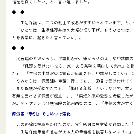
福祉を良くしたい」と、言い遺しました。
◆ ◆
「生活保護は、二つの側面で改悪がすすめられています」と、
「ひとつは、生活保護基準の大幅な切り下げ。もうひとつは、『
とを背景に、起きたと言っていい」。
◆ ◆
民医連のＳＷからも、申請拒否や、嫌がらせのような申請前の
「『保護を受けたいなら、家にある茶碗を漂白して売れ』と指
た」、「生保の申請窓口に警官が配置され、申請がしにくい」（
ＳＷからは「保護課に申請に行っても、一回目は受け付けてく
また保護が受給できても、「働ける年齢」というだけで、本人の
有無を言わさず保護が廃止に」、「禁煙外来の受診を希望したが
が。ケアプランは介護保険の範囲内なのに」、「生保の方が亡く
厚労省『手引』でしめつけ強化
この路線に拍車をかけたのが、今年四月に厚労省が通知した『
「生活保護申請の意志がある人の申請権を侵害しないように」