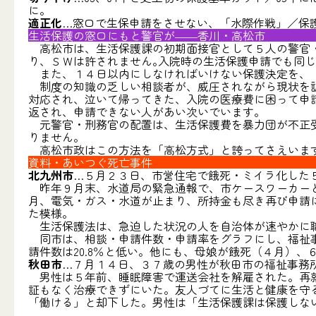
に。
適正化
…窓口で生保申請をさせない、「水際作戦」／保
生活保護の窓口にもと警官が――香川・高松市
高松市は、生活保護課の初期面接官として５人の警官・
り、ＳＷは許されません｡入院時の生活保護申請でも同じ
また、１４日以内にしなければいけない保護決定を、「
制度の知識の乏しい相談者が、威圧されながら現状を訴
対応され、泣いて帰ってきた、入院の医療費に困って申
返され、申請できない人があい次いでいます。
元警官・刑務官の配置は、生活保護費を暴力団が不正受
りません。
高松市政はこの方法を「高松方式」と誇ってさえいます
資料・あいつぐ死亡事件
北九州市
…５月２３日、市営住宅で餓死・ミイラ化した
昨年９月末、水道局の緊急通報で、市ケースワーカーと
月、電気・ガス・水道が止まり、所持金も尽き再び申請
た模様。
生活保護法は、急迫した状況の人を自治体が速やかに職
同市は、相談・申請件数・申請率をグラフにし、福祉事
請件数は20.8％と低い。他にも、母娘が餓死（４月）
秋田市
…７月１４日、３７歳の男性が秋田市の福祉事務
男性は５年前、睡眠障害で運送会社を解雇された。再就
証もなく治療できずにいた。友人づてに生活と健康を守
「働ける」と却下した。男性は「生活保護課は保護しな