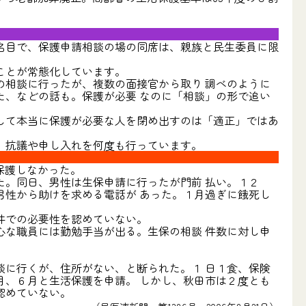
名目で、保護申請相談の場の同席は、親族と民生委員に限
ことが常態化しています。
相談に行ったが、複数の面接官から取り 調べのように
、などの話も。保護が必要 なのに「相談」の形で追い
して本当に保護が必要な人を閉め出すのは「適正」ではあ
、抗議や申し入れを何度も行っています。
保護しなかった。
。同日、男性は生保申請に行ったが門前 払い。１２
性から助けを求める電話が あった。１月過ぎに餓死し
件での必要性を認めていない。
な職員には勤勉手当が出る。生保の相談 件数に対し申
に行くが、住所がない、と断られた。１ 日１食、保険
、６月と生活保護を申請。 しかし、秋田市は２度とも
認めていない。