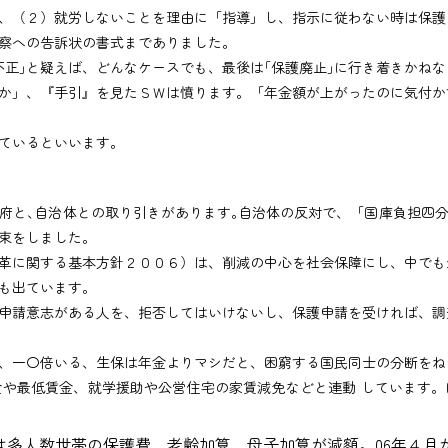
（２）就労しないことを理由に「指導」し、指示に従わない時は保護
察への告訴状の書式までありました。
正｣と疑えば、どんなケースでも、最後は｢保護廃止｣に行き着きかねな
」、『手引』を見たＳＷは憤ります。「年金額が上がったのに気付か
ているといいます。
と､自治体との取り引きがあります｡自治体の反対で、「国庫負担四
束をしました。
に関する基本方針２００６）は、削減の中心を社会保障にし、中でも
も出ています。
請意志がある人を、拒否してはいけないし、保護申請を受ければ、調
一〇倍いる、生保は年金よりマシだと、困窮する国民同士の分断をね
や最低賃金、就学援助や公営住宅の家賃減免などと連動 しています
年には多人数世帯の保護費、老齢加算、母子加算が減額。06年４