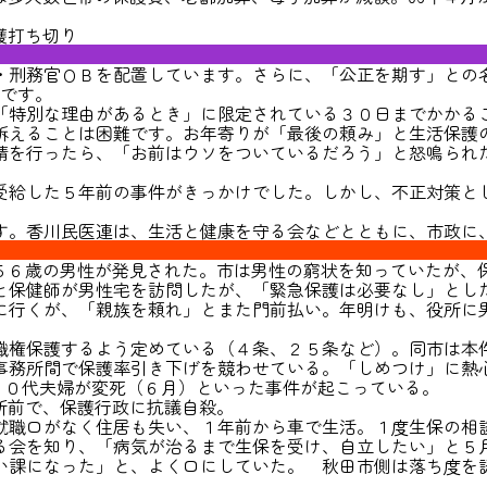
護打ち切り
刑務官ＯＢを配置しています。さらに、「公正を期す」との
です｡
特別な理由があるとき」に限定されている３０日までかかる
えることは困難です。お年寄りが「最後の頼み」と生活保護の
請を行ったら、「お前はウソをついているだろう」と怒鳴られた
給した５年前の事件がきっかけでした。しかし、不正対策と
。香川民医連は、生活と健康を守る会などとともに、市政に
５６歳の男性が発見された。市は男性の窮状を知っていたが、
保健師が男性宅を訪問したが、「緊急保護は必要なし」とした
に行くが、「親族を頼れ」とまた門前払い。年明けも、役所に男
権保護するよう定めている（４条、２５条など）。同市は本
務所間で保護率引き下げを競わせている。「しめつけ」に熱心
、６０代夫婦が変死（６月）といった事件が起こっている。
所前で、保護行政に抗議自殺。
職口がなく住居も失い、１年前から車で生活。１度生保の相談
る会を知り、「病気が治るまで生保を受け、自立したい」と５月
い課になった」と、よく口にしていた。 秋田市側は落ち度を