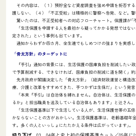
その内容は、（１）預貯金など資産調査を強め申請を拒否する、
護しない、（４）「不正受給」は積極的に警察へ告発、など。警
驚いたのは、不正受給者への対応フローチャート。保護課が｢不
「生活保護を申請する人を最初から疑ってかかる発想ではないか
定された」という事例も出ています。
通知からわずか四カ月、全生連でもしめつけの強まりを実感し
「骨太方針」のターゲットに
『手引』通知の背景には、生活保護の国庫負担を削減したい政府
で予算削減する、できなければ、国庫負担の削減に道を開く」約
先月政府が閣議決定した「骨太方針」（経済財政運営と構造改革
療、介護と改革をすすめてきた、手つかずは生保だ」という発言
「本来『手引』は自治体を縛れません。自治体は、生活保護の申
るか』と担当職員を追及している自治体もあります」と辻さん。
「生活保護基準以下で生活している人が、生活保護世帯の五倍、
かならないことの方がおかしい。生活保護基準は、老齢基礎年金
す。多くの人といっしょにたたかえる条件は広がっています｣｡
切り下げ
…03、04年と史上初の保護基準カット／05