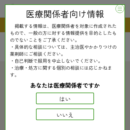
医療関係者向け情報
民医連新聞
掲載する情報は、医療関係者を対象に作成された
もので、一般の方に対する情報提供を目的としたも
のでないことをご了承ください。
・具体的な相談については、主治医やかかりつけの
薬剤師にご相談ください。
・自己判断で服用を中止しないでください。
・治療・処方に関する個別の相談には応じかねま
す。
2006.10.16
民医連新聞
あなたは医療関係者ですか
副作用モニター情報〈255〉 タミフルによる中
はい
枢神経系の副作用について ～その２～
いいえ
〔症例１〕
未就学男児。タミフルを服用した６時間半
後、４０度の熱が続くため、カロナールを内服。その２時
間後、熱は38.4度まで下がっていたが就寝中に突然騒ぎ出