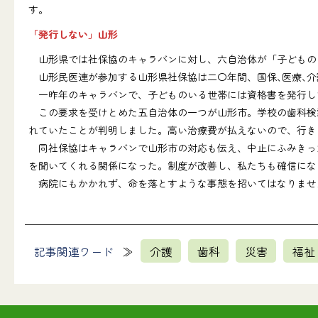
す。
「発行しない」山形
山形県では社保協のキャラバンに対し、六自治体が「子どもの
山形民医連が参加する山形県社保協は二〇年間、国保､医療､介
一昨年のキャラバンで、子どものいる世帯には資格書を発行し
この要求を受けとめた五自治体の一つが山形市。学校の歯科検診
れていたことが判明しました。高い治療費が払えないので、行き
同社保協はキャラバンで山形市の対応も伝え、中止にふみきった
を聞いてくれる関係になった。制度が改善し、私たちも確信にな
病院にもかかれず、命を落とすような事態を招いてはなりませ
記事関連ワード
介護
歯科
災害
福祉