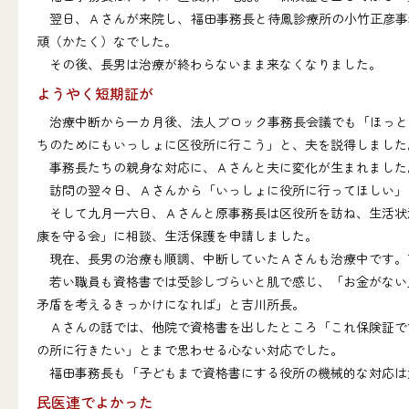
翌日、Ａさんが来院し、福田事務長と待鳳診療所の小竹正彦事
頑（かたく）なでした。
その後、長男は治療が終わらないまま来なくなりました。
ようやく短期証が
治療中断から一カ月後、法人ブロック事務長会議でも「ほっと
ちのためにもいっしょに区役所に行こう」と、夫を説得しました
事務長たちの親身な対応に、Ａさんと夫に変化が生まれました
訪問の翌々日、Ａさんから「いっしょに役所に行ってほしい」
そして九月一六日、Ａさんと原事務長は区役所を訪ね、生活状況
康を守る会」に相談、生活保護を申請しました。
現在、長男の治療も順調、中断していたＡさんも治療中です。
若い職員も資格書では受診しづらいと肌で感じ、「お金がない人
矛盾を考えるきっかけになれば」と吉川所長。
Ａさんの話では、他院で資格書を出したところ「これ保険証です
の所に行きたい」とまで思わせる心ない対応でした。
福田事務長も「子どもまで資格書にする役所の機械的な対応は
民医連でよかった