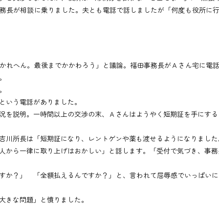
務長が相談に乗りました。夫とも電話で話しましたが「何度も役所に行
かれへん。最後までかかわろう」と議論。福田事務長がＡさん宅に電話
。
。
という電話がありました。
を説明。一時間以上の交渉の末、Ａさんはようやく短期証を手にする
吉川所長は「短期証になり、レントゲンや薬も渡せるようになりました
から一律に取り上げはおかしい」と話します。「受付で気づき、事務
か？」 「全額払えるんですか？」と、言われて屈辱感でいっぱいに
大きな問題」と憤りました。