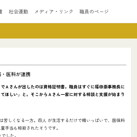
護
社会運動
メディア・リンク
職員のページ
局・医科が連携
 でＡさんが出したのは資格証明書。職員はすぐに福田崇事務長に
してほしい」と。そこからＡさん一家に対する相談と支援が始まり
は苦しくなる一方。四人 が生活するだけで精いっぱいで、国保料
児童手当も相殺されたそうです。
でした｡