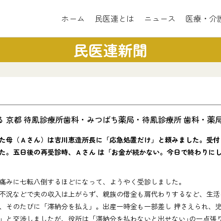
ホーム
民医連とは
ニュース
医療・介
民医連新聞
 京都 待鳳診療所歯科・みつばち薬局・待鳳診療所 歯科・薬
た母（Ａさん）は吉川恵造所長に「応急処置だけ」と頼みました。受付
た。五日後の再受診時、Ａさん は「お金が続かない。今日で終わりに
痛みに七転八倒するほどになって、ようやく受診しました。
況などで夫の収入は上がらず、親族の借金も肩代わりするなど、生活
、そのたびに「滞納分を払え」。出産一時金も一部差し 押さえられ、
と交渉しましたが、役所は「滞納分を払わないと出せない｣の一点張り