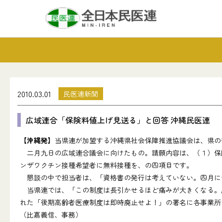
2010.03.01
民医連新聞
広域連合「保険料値上げ見送る」と回答 沖縄民医連
【沖縄発】
当県連が加盟する沖縄県社会保障推進協議会は、県の
二月九日の広域連合議会に向けたもの。請願内容は、（１）保険
ンザワクチン接種希望者に無料接種を、の四項目です。
懇談の中で担当者は、「資格書の発行は考えていない。四月に
当県連では、「この制度は長引かせるほど痛みが大きくなる。廃
れた「後期高齢者医療制度は即時廃止せよ！」の署名に各事業所
（比嘉義信、事務）