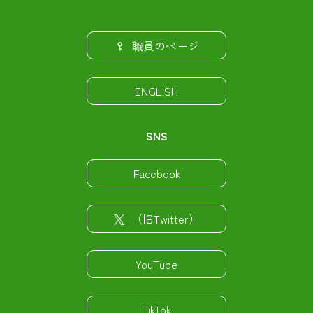
職員のページ
ENGLISH
SNS
Facebook
（旧Twitter）
YouTube
TikTok