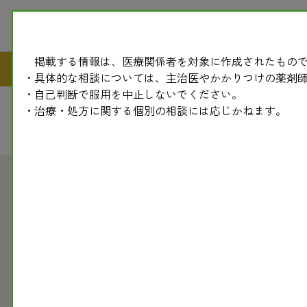
掲載する情報は、医療関係者を対象に作成されたもので
・具体的な相談については、主治医やかかりつけの薬剤
・自己判断で服用を中止しないでください。
・治療・処方に関する個別の相談には応じかねます。
2010.04.05
民医連新聞
副作用モニター情報〈328〉 チャンピックス（禁煙
当副作用モニターに、チャンピックスの副作用は現在まで２４件
た（重複あり）。精神神経症状には、高齢者で意識消失を起こし
＊ ＊