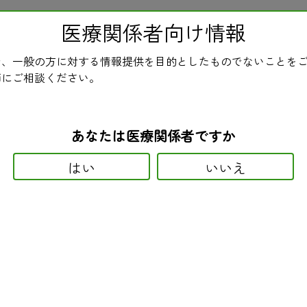
医療関係者向け情報
ホーム
民医連とは
ニュース
医療・介
、一般の方に対する情報提供を目的としたものでないことを
民医連新聞
師にご相談ください。
あなたは医療関係者ですか
はい
いいえ
補助薬）の副作用
報告されています。内訳は、消化器系症状が２０件（主に嘔気で、ほ
た例、基礎に精神疾患のある患者で悪夢・幻 覚の起きた例がありまし