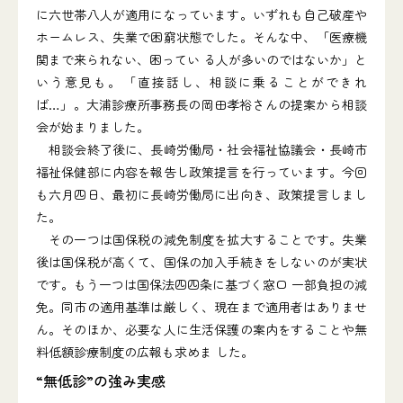
に六世帯八人が適用になっています。いずれも自己破産や
ホームレス、失業で困窮状態でした。そんな中、「医療機
関まで来られない、困ってい る人が多いのではないか」と
いう意見も。「直接話し、相談に乗ることができれ
ば…」。大浦診療所事務長の岡田孝裕さんの提案から相談
会が始まりました。
相談会終了後に、長崎労働局・社会福祉協議会・長崎市
福祉保健部に内容を報告し政策提言を行っています。今回
も六月四日、最初に長崎労働局に出向き、政策提言しまし
た。
その一つは国保税の減免制度を拡大することです。失業
後は国保税が高くて、国保の加入手続きをしないのが実状
です。もう一つは国保法四四条に基づく窓口 一部負担の減
免。同市の適用基準は厳しく、現在まで適用者はありませ
ん。そのほか、必要な人に生活保護の案内をすることや無
料低額診療制度の広報も求めま した。
“無低診”の強み実感