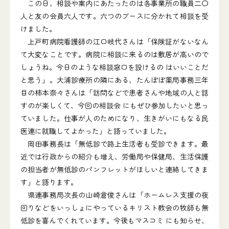
この日、相談や案内にあたったのは各事業所の職員二〇
人と友の会員六人です。六つのブースに分かれて相談を受
けました。
上戸町病院看護師の江口岐代さんは「保険証がないなん
て大変なことです。病院に相談に来るのは敷居が高いので
しょうね。今日のような相談窓口を設けるの はいいことだ
と思う」。大浦診療所の隣にある、たんぽぽ薬局事務三年
目の柿本奈々さんは「訪問などで患者さんや地域の人と話
すのが楽しくて、今回の相談会 にもぜひ参加したいと思っ
ていました。仕事が人のためになり、生きがいにもなる民
医連に就職してよかった」と語っていました。
岡田事務長は「無低診で路上生活者も受診できます。最
近では行政からの紹介も増え、労働局や保健局、生活保護
の担当者が無低診のパンフレットがほしいと連絡してきま
す」と語ります。
県連事務局次長の山崎倉俊さんは「ホームレス支援の夜
回りなどをいっしょにやっているキリスト教会の牧師も無
低診を喜んでくれています。今後もマスコミ にも知らせ、