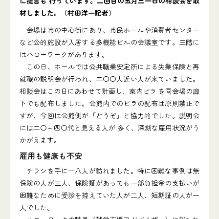
に提言も 行っています。二回目の五月三一日の相談会を取
材しました。（村田洋一記者）
会場は市の中心街にあり、市民ホールや消費者センター
など公的施設が入居する多機能ビルの会議室です。三階に
はハローワークがあります。
この日、ホールでは公共職業安定所による失業保険と再
就職の説明会が行われ、二〇〇人近い人が来ていました。
相談会はこの日にあわせて計画し、案内ビラ を同会場の廊
下でも配布しました。会館内でのビラの配布は原則禁止で
すが、今回は会館側が「どうぞ」と協力的でした。説明会
には二〇～四〇代と見える人が 多く、深刻な雇用状況がう
かがえます。
雇用も健康も不安
チラシを手に一八人が訪れました。特に困難な事例は無
保険の人が三人、保険証があっても一部負担金の支払いが
困難なために受診を控えていた人が二人、短期証の人が一
人でした。