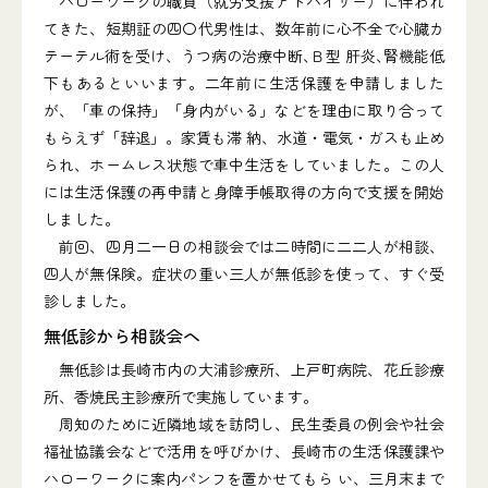
ハローワークの職員（就労支援アドバイザー）に伴われ
てきた、短期証の四〇代男性は、数年前に心不全で心臓カ
テーテル術を受け、うつ病の治療中断､Ｂ型 肝炎､腎機能低
下もあるといいます。二年前に生活保護を申請しました
が、「車の保持」「身内がいる」などを理由に取り合って
もらえず「辞退」。家賃も滞 納、水道・電気・ガスも止め
られ、ホームレス状態で車中生活をしていました。この人
には生活保護の再申請と身障手帳取得の方向で支援を開始
しました。
前回、四月二一日の相談会では二時間に二二人が相談、
四人が無保険。症状の重い三人が無低診を使って、すぐ受
診しました。
無低診から相談会へ
無低診は長崎市内の大浦診療所、上戸町病院、花丘診療
所、香焼民主診療所で実施しています。
周知のために近隣地域を訪問し、民生委員の例会や社会
福祉協議会などで活用を呼びかけ、長崎市の生活保護課や
ハローワークに案内パンフを置かせてもら い、三月末まで