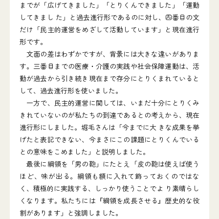
までが「広げてきました」「とりくんできました」「運動
してきまし た」と過去進行形であるのに対し、四番目の文
だけ「民主的運営をめざして活動しています」と現在進行
形です。
文面の差はわずかですが、背景には大きな違いがありま
す。三番目までの医療・介護の実践や社会保障運動は、活
動が過去から引き続き現在まで存分にとりくまれていると
して、過去進行形を使いました。
一方で、民主的運営に関しては、いまだ十分にとりくみ
きれていないのが私たちの到達であるとの考えから、現在
進行形にしました。堀毛さんは「今までに大 きな成果を挙
げたと表記できない、今まさにこの課題にとりくんでいる
との意味をこめました」と説明しました。
最後に綱領を「男の鞄」にたとえ「皮の鞄は使えば使う
ほど、味が出る。綱領も額に入れて飾っておくのではな
く、積極的に実践する、しっかり使うことでよ り素晴らし
くなります。私たちには『綱領を成長させる』歴史的な役
割があります」と強調しました。