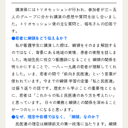
講演後にはトリオセッションが行われ、参加者が三～五
人のグループに分かれ講演の感想や質問を出し合いまし
た。トリオセッション後の主な質問と、堀毛さんの回答で
す。
●若者に綱領をどう伝えるか？
私が看護学生に講演した際は、綱領をそのまま解説する
のではなく、背景にある地域の実情、患者の実態を話しま
した。地域住民に役立つ看護師になることと 綱領の関係を
明らかにすることで、一八～一九歳の若者が理解してくれ
ました。いま、若者の間で「前向き民医連」という言葉が
使われています。今までの綱領 学習の定番「私と民医連」
は振り返りの話です。歴史から学ぶことの重要性ととも
に、若者は「これからの私と民医連のあり方を考えたい」
と思っています。 日々の業務と綱領との関係を深めること
が一つのヒントになると思います。
●なぜ、理念や目標ではなく、「綱領」なのか？
民医連の理念は綱領前文の第一段落に当たります。綱領