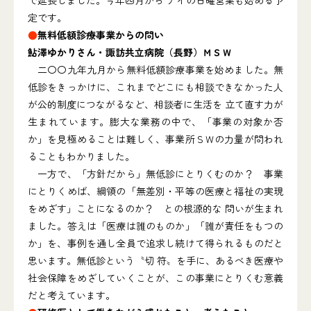
で延長しました。今年四月から デイの日曜営業も始める予
定です。
●
無料低額診療事業からの問い
鮎澤ゆかりさん・諏訪共立病院（長野）ＭＳＷ
二〇〇九年九月から無料低額診療事業を始めました。無
低診をきっかけに、これまでどこにも相談できなかった人
が公的制度につながるなど、相談者に生活を 立て直す力が
生まれています。膨大な業務の中で、「事業の対象か否
か」を見極めることは難しく、事業所ＳＷの力量が問われ
ることもわかりました。
一方で、「方針だから」無低診にとりくむのか？ 事業
にとりくめば、綱領の「無差別・平等の医療と福祉の実現
をめざす」ことになるのか？ との根源的な 問いが生まれ
ました。答えは「医療は誰のものか」「誰が責任をもつの
か」を、事例を通し全員で追求し続けて得られるものだと
思います。無低診という〝切 符〟を手に、あるべき医療や
社会保障をめざしていくことが、この事業にとりくむ意義
だと考えています。