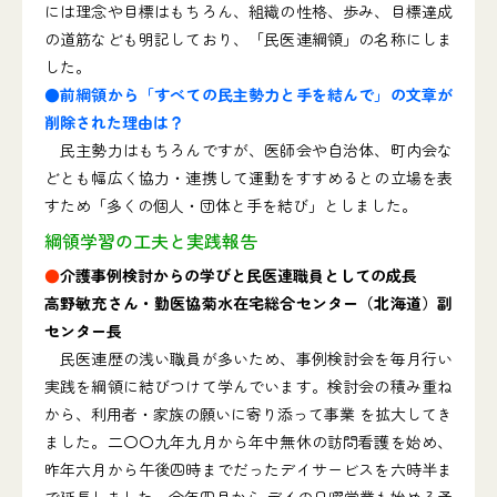
には理念や目標はもちろん、組織の性格、歩み、目標達成
の道筋なども明記しており、「民医連綱領」の名称にしま
した。
●前綱領から「すべての民主勢力と手を結んで」の文章が
削除された理由は？
民主勢力はもちろんですが、医師会や自治体、町内会な
どとも幅広く協力・連携して運動をすすめるとの立場を表
すため「多くの個人・団体と手を結び」としました。
綱領学習の工夫と実践報告
●
介護事例検討からの学びと民医連職員としての成長
高野敏充さん・勤医協菊水在宅総合センター（北海道）副
センター長
民医連歴の浅い職員が多いため、事例検討会を毎月行い
実践を綱領に結びつけて学んでいます。検討会の積み重ね
から、利用者・家族の願いに寄り添って事業 を拡大してき
ました。二〇〇九年九月から年中無休の訪問看護を始め、
昨年六月から午後四時までだったデイサービスを六時半ま