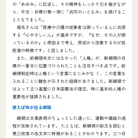
の「あゆみ」に記述し、その精神をしっかり引き継ぎなが
ら、中文・目標の第一項に「共同のいとなみ」を掲げるこ
ととなりました。
堀毛さんは「医療や介護の従事者は困っている人に共感
する『心やさしい人』が基本ですが、『なぜ、その人が困
っているのか』と原因まで考え、原因から改善するのが民
医連の特徴です」と話しました。
また、前綱領本文にはなかった「人権」が、新綱領の目
標の一番目に位置づけられたことも注目すべき点です。前
綱領制定時は人権という言葉になじみがな く、この言葉を
入れることに難色が示された経緯がありました。新綱領で
はよって立つ基盤に日本国憲法の理念、特に基本的人権の
重要性が強調されました。
使えば味が出る綱領
綱領は文章表現のちょっとした違いに、運動や議論の過
程が反映されています。 たとえば、新綱領の前文を読むと
第三段落の各文末に特徴があることがわかります。三つ目