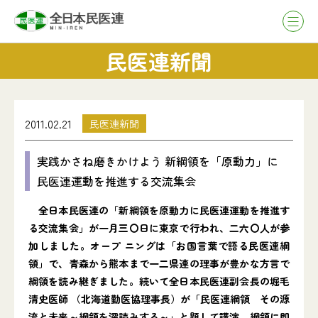
民医連新聞
2011.02.21
民医連新聞
実践かさね磨きかけよう 新綱領を「原動力」に
民医連運動を推進する交流集会
全日本民医連の「新綱領を原動力に民医連運動を推進す
る交流集会」が一月三〇日に東京で行われ、二六〇人が参
加しました。オープ ニングは「お国言葉で語る民医連綱
領」で、青森から熊本まで一二県連の理事が豊かな方言で
綱領を読み継ぎました。続いて全日本民医連副会長の堀毛
清史医師 （北海道勤医協理事長）が「民医連綱領 その源
流と未来～綱領を深読みする～」と題して講演。綱領に即