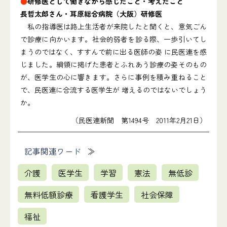
●
研修医として働きながら感じたこと・考えたこと
長哲太郎さん・耳原総合病院（大阪）研修医
私の指導医は路上生活者が来院したと聞くと、意気ごん
で診療に向かいます。社会的弱者を診る際、一歩引いてし
まうのではなく、すすんで前に出る医師の姿 に民医連を感
じました。綱領に掲げた患者とふれあう診療の姿そのもの
が、医学生の心に響きます。さらに事例を積み重ねること
で、民医連に合流する医学生が 増えるのではないでしょう
か。
（民医連新聞 第1494号 2011年2月21日）
記事関連ワード
介護
医学生
学習
憲法
無低診
無料低額診療
看護学生
社会保障
福祉