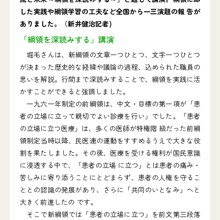
した実践や綱領学習の工夫など全国から一三演題の報 告が
ありました。（新井健治記者)
「綱領を深読みする」講演
堀毛さんは、新綱領の文章一つひとつ、文字一つひとつ
が決まった歴史的な経緯や議論の過程、込められた職員の
思いを解説。行間まで深読みすることで、綱領を実践に活
かすことができると強調しました。
一九六一年制定の前綱領は、中文・目標の第一項が「患
者の立場に立って親切でよい診療を行い」でした。「患者
の立場に立つ医療」は、多くの医師が特権階 級だった前綱
領制定当時以降、民医連の運動をすすめるうえで大きな役
割を果たしました。その後、医療を受ける権利が国民意識
に浸透する中で、「患者の立場 に立つ」とは患者の痛み・
苦しみに寄り添うことにとどまらず、患者の人権を守るこ
ととの認識の発展があり、さらに「共同のいとなみ」へと
大きく前進したの です。
そこで新綱領では「患者の立場に立つ」を前文第三段落