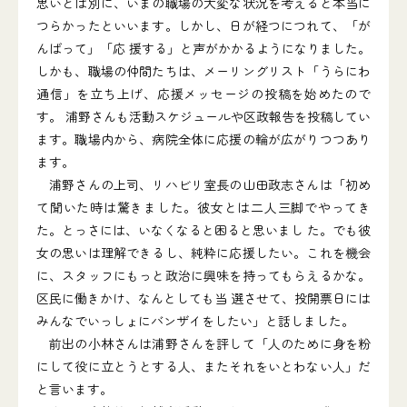
思いとは別に、いまの職場の大変な状況を考えると本当に
つらかったといいます。しかし、日が経つにつれて、「が
んばって」「応 援する」と声がかかるようになりました。
しかも、職場の仲間たちは、メーリングリスト「うらにわ
通信」を立ち上げ、応援メッセージの投稿を始めたので
す。 浦野さんも活動スケジュールや区政報告を投稿してい
ます。職場内から、病院全体に応援の輪が広がりつつあり
ます。
浦野さんの上司、リハビリ室長の山田政志さんは「初め
て聞いた時は驚きました。彼女とは二人三脚でやってき
た。とっさには、いなくなると困ると思いまし た。でも彼
女の思いは理解できるし、純粋に応援したい。これを機会
に、スタッフにもっと政治に興味を持ってもらえるかな。
区民に働きかけ、なんとしても当 選させて、投開票日には
みんなでいっしょにバンザイをしたい」と話しました。
前出の小林さんは浦野さんを評して「人のために身を粉
にして役に立とうとする人、またそれをいとわない人」だ
と言います。