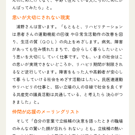
んのためだけでなく、中野で住んでいる人たちのためにが
んばってみたら」と。
思いが大切にされない現実
浦野さんは言います。「もともと、リハビリテーション
は患者さんの運動機能の回復 や日常生活動作の改善を図
り、生活の質（ＱＯＬ）の向上をめざします。病気、障害
があっても住み慣れたまちで、自分らしく暮らしたいとい
う思いを大切にし ていく仕事です。でも、いまの社会はこ
の思いが実現できないどころか、リハビリ期間が制限され
るなど逆行しています。障害をもった人や高齢者が安心し
て暮 らしていける社会をめざす活動はしたい。民医連運動
やリハビリの仕事と、弱い立場の人の目線で社会を良くす
る共産党の議員活動は共通している、と考えたら 決心がつ
きました」と。
仲間が応援のメーリングリスト
そして「自分の言葉で立候補の決意を語ったときの職場
のみんなの驚いた顔が忘れら れない」とも。立候補の熱い