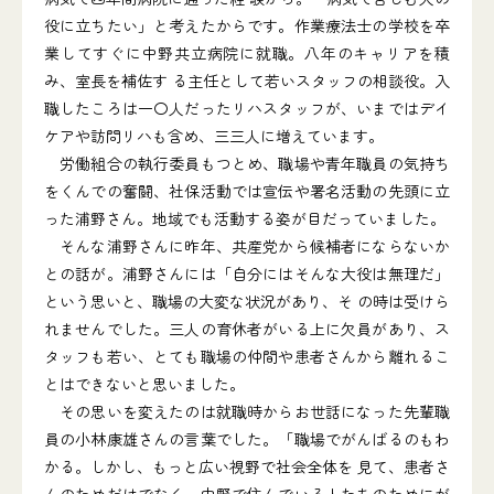
役に立ちたい」と考えたからです。作業療法士の学校を卒
業してすぐに中野共立病院に就職。八年のキャリアを積
み、室長を補佐す る主任として若いスタッフの相談役。入
職したころは一〇人だったリハスタッフが、いまではデイ
ケアや訪問リハも含め、三三人に増えています。
労働組合の執行委員もつとめ、職場や青年職員の気持ち
をくんでの奮闘、社保活動では宣伝や署名活動の先頭に立
った浦野さん。地域でも活動する姿が目だっていました。
そんな浦野さんに昨年、共産党から候補者にならないか
との話が。浦野さんには「自分にはそんな大役は無理だ」
という思いと、職場の大変な状況があり、そ の時は受けら
れませんでした。三人の育休者がいる上に欠員があり、ス
タッフも若い、とても職場の仲間や患者さんから離れるこ
とはできないと思いました。
その思いを変えたのは就職時からお世話になった先輩職
員の小林康雄さんの言葉でした。「職場でがんばるのもわ
かる。しかし、もっと広い視野で社会全体を 見て、患者さ