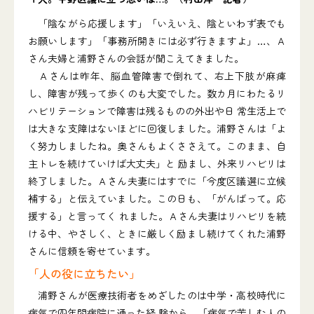
「陰ながら応援します」「いえいえ、陰といわず表でも
お願いします」「事務所開きには必ず行きますよ」…、Ａ
さん夫婦と浦野さんの会話が聞こえてきました。
Ａさんは昨年、脳血管障害で倒れて、右上下肢が麻痺
し、障害が残って歩くのも大変でした。数カ月にわたるリ
ハビリテーションで障害は残るものの外出や日 常生活上で
は大きな支障はないほどに回復しました。浦野さんは「よ
く努力しましたね。奥さんもよくささえて。このまま、自
主トレを続けていけば大丈夫」と 励まし、外来リハビリは
終了しました。Ａさん夫妻にはすでに「今度区議選に立候
補する」と伝えていました。この日も、「がんばって。応
援する」と言ってく れました。Ａさん夫妻はリハビリを続
ける中、やさしく、ときに厳しく励まし続けてくれた浦野
さんに信頼を寄せています。
「人の役に立ちたい」
浦野さんが医療技術者をめざしたのは中学・高校時代に
病気で四年間病院に通った経 験から。「病気で苦しむ人の