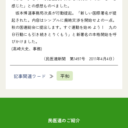
感じた」との感想ものべました。
坂本博道事務局次長が行動提起。「新しい国際署名が提
起された。内容はシンプルに廃絶交渉を開始せよの一点。
秋の国連総会に提出します。すぐ運動を始め よう！ 九の
日行動にも引き続きとりくもう」と新署名の本格開始を呼
びかけました。
(高崎大史、事務)
（民医連新聞 第1497号 2011年4月4日）
記事関連ワード
平和
民医連のご紹介