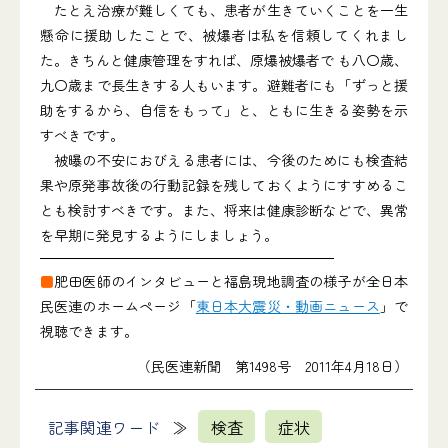
たとえ治療が難しくても、患者が生きていくことを一生
懸命に援助したことで、被爆者は私を信頼してくれまし
た。きちんと健康管理をすれば、原爆被爆者で も八〇歳、
九〇歳まで長生きする人もいます。避難者にも「ずっと援
助をするから、自信をもって」と、ともに生きる姿勢を示
すべきです。
被曝の不安におびえる患者には、今後のためにも検査結
果や原発事故後の行動記録を残しておくようにすすめるこ
とも検討すべきです。また、将来は健康診断などで、異常
を早期に発見するようにしましょう。
■
肥田医師のインタビューと福島現地調査の様子が全日本
民医連のホームページ「
東日本大震災・動画ニュース
」で
視聴できます。
（民医連新聞 第1498号 2011年4月18日）
記事関連ワード
検査
症状