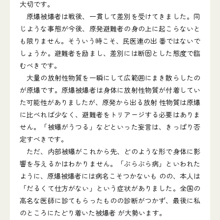
大切です。
原爆被爆者は戦後、一貫して差別を受けてきました。同
じような事態が今後、原発避難者の身の上に起こらないと
も限りません。そういう時こそ、民医連の出 番ではないで
しょうか。避難者を励まし、差別には断固とした態度で臨
むべきです。
大量の放射性物質を一瞬にして広範囲にまき散らしたの
が原爆です。原爆被爆者は身体に放射性物質が付着してい
た可能性がありましたが、原発から出る放射 性物質は原爆
に比べれば少なく、避難者をトリアージする必要はありま
せん。「被曝がうつる」などといった妄言は、きっぱり否
定すべきです。
ただ、内部被曝がこれから先、どのような形で身体に影
響を与えるかはわかりません。「ぶらぶら病」といわれた
ように、原爆被爆者には病名こそつかないも のの、本人は
「だるくて仕方がない」という症状がありました。全国の
高名な医師に診てもらったものの診断がつかず、最後に私
のところにたどり着いた被爆者 が大勢います。