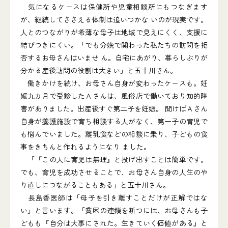
気になるケースは保健所や児童相談所にもつなぎます
が、継続してささえる体制は追いつかな いのが現実です。
人とのつながりが希薄な母子は地域で見えにくく、支援に
結びつきにくい。「でも分娩で関わった私たちの訪問を拒
否するお母さんはいませ ん。自宅にあがり、暮らしぶりが
分かる産後訪問の役割は大きい」と五十川さん。
働きかけを続け、お母さん自身が変わったケースも。妊
娠九カ月で受診したＡさんは、風俗店で働いており知的障
害がありました。出産後すぐ第二子を妊娠。 聞けばＡさん
自身が養護施設で育ち相談する人がなく、第一子の育児で
も悩んでいました。離乳食などの相談に乗り、子どもの食
事をきちんと作れるようになり ました。
「『この人に育児は無理』と投げ出すことは簡単です。
でも、育児を成功させることで、お母さん自身の人生のや
り直しにつながることもある」と五十川さん。
長島香医師は「母子を引き離すことだけが正解ではな
い」と言います。「貧困の連鎖を断つには、お母さんも子
どもも『自分は大事にされた。生きていく価値がある』と