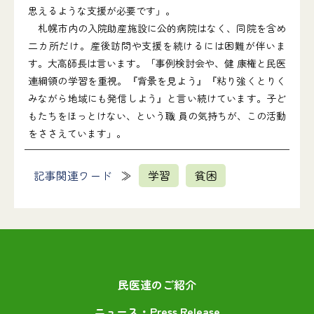
思えるような支援が必要です」。
札幌市内の入院助産施設に公的病院はなく、同院を含め
二カ所だけ。産後訪問や支援を続けるには困難が伴いま
す。大高師長は言います。「事例検討会や、健 康権と民医
連綱領の学習を重視。『背景を見よう』『粘り強くとりく
みながら地域にも発信しよう』と言い続けています。子ど
もたちをほっとけない、という職 員の気持ちが、この活動
をささえています」。
記事関連ワード
学習
貧困
民医連のご紹介
ニュース・Press Release