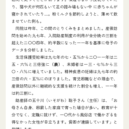
り、猫や犬が何匹もいて足の踏み場もない中 に赤ちゃんが
寝かされていたり…。粉ミルクを節約しようと、薄めて飲
ませていた例も。
同院は昨年、この間のとりくみをまとめました。産後訪
問を始めた九七年、入院助産制度の利用が全分娩の三割を
超えた二〇〇四年、約半数になった一一年を基準に母子の
データを分析しました。
生活保護受給率は九七年の七・五％から二〇一一年は二
五・六％と三倍強に
（表）
、未婚者は一三・七％から三
〇・八％に増えていました。精神疾患の妊婦は九七年の約
三倍の六・五％にのぼりました。育児困難などの理由で、
産後訪問以外に継続的な支援を続けた割合も増え、一一年
は約三割に。
助産師の五十川（いそがわ）聡子さん（主任）は、「お
母さん自身、困窮した家庭で育った場合が多い。教育が十
分でなく、定職に就けず、一〇代から風俗店 で働かざるを
得なかった女性が目立ちます。貧困が連鎖しています」と