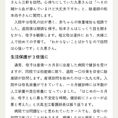
さんら三軒を訪問。心待ちにしていた久恵さんは「へその
緒から血が滲んでいるけど大丈夫ですか」と、助産師の松
本尚子さんに質問します。
入院中は母乳の出が悪く、赤ちゃんの体重増加も低調で
した。退院後は順調な様子。松本さんはじっくり話を聞き
ながら、母子を観察します。祖父母は道外に おり、夫婦二
人で初めての子育て。「わからないことばかりなので訪問
は心強いです」と久恵さん。
生活保護が３倍強に
通常、母子は産後一カ月目に出産した病院で健診を受け
ますが、同院では初産婦に限り、退院 一〇日後を目安に助
産師が訪問します。産後訪問を始めたのは一九九七年。入
院中は母乳栄養ができていても、一カ月健診時には半数が
人工栄養や混合栄養に なっていました。「はじめの一カ月
は、母子ともに最も不安定な時期。健診前にフォローが必
要と考えた」と大高主江看護師長は振り返ります。
病院では問題ないと思われていたケースでも、自宅への
訪問で気づくことがあります。喫煙しながら授乳していた