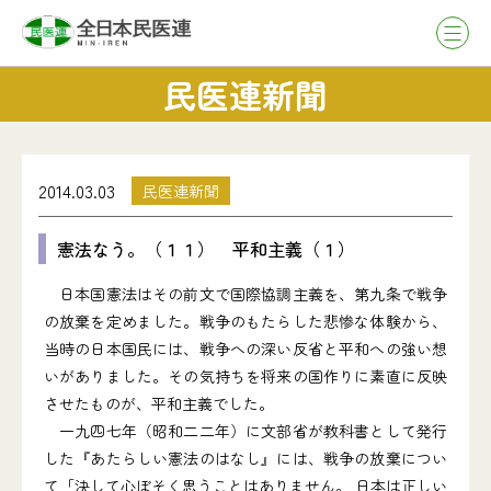
民医連新聞
2014.03.03
民医連新聞
憲法なう。（１１） 平和主義（１）
日本国憲法はその前文で国際協調主義を、第九条で戦争
の放棄を定めました。戦争のもたらした悲惨な体験から、
当時の日本国民には、戦争への深い反省と平和への強い想
いがありました。その気持ちを将来の国作りに素直に反映
させたものが、平和主義でした。
一九四七年（昭和二二年）に文部省が教科書として発行
した『あたらしい憲法のはなし』には、戦争の放棄につい
て「決して心ぼそく思うことはありません。 日本は正しい