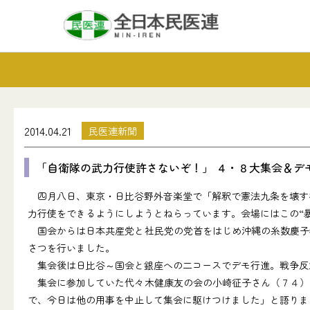
2014.04.21
民医連新聞
「自衛隊の武力行使許さないぞ！」 ４・８大集会＆デ
四月八日、東京・日比谷野外音楽堂で「解釈で憲法九条を壊すな
力行使をできるようにしようとねらっています。会場にはこの“
国会からは日本共産党と社民党の党首をはじめ沖縄の糸数慶子
さつを行いました。
集会後は日比谷～国会と銀座への二コースでデモ行進。戦争反
集会に参加していた代々木健康友の会の小崎征子さん（７４）
で、今日は他の用事を中止して集会に駆けつけました」と語りま