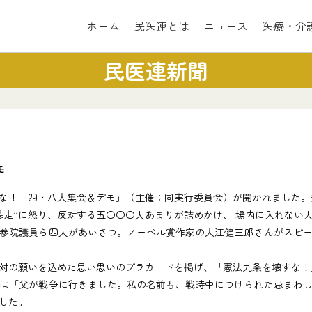
ホーム
民医連とは
ニュース
医療・介
民医連新聞
モ
！ 四・八大集会＆デモ」（主催：同実行委員会）が開かれました。
暴走”に怒り、反対する五〇〇〇人あまりが詰めかけ、 場内に入れない
参院議員ら四人があいさつ。ノーベル賞作家の大江健三郎さんがスピー
対の願いを込めた思い思いのプラカードを掲げ、「憲法九条を壊すな！
は「父が戦争に行きました。私の名前も、戦時中につけられた忌まわし
した。