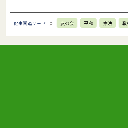
記事関連ワード
友の会
平和
憲法
戦