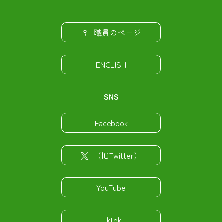
職員のページ
ENGLISH
SNS
Facebook
（旧Twitter）
YouTube
TikTok