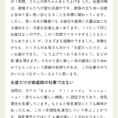
の１年間、３５人の赤ちゃんをとり上げま した。出産の時
は、産婦さんたちが望む出産ができ、家族の立ち会い出産
も含めて良い思い出となることを目標に関わっています。
しかし、思いのほか難産にな る場合や産後に大量出血にな
る場合など、大変な出産も多くあります。１つとして同じ
出産はないのです。この１年間でドキドキすることもたく
さんありました が、さまざまな経験ができました。未熟な
がらも、たくさんのお母さん方から「大変だったけど、よ
いお産ができた」「とり上げてくれてありがとう」などの
言 葉を頂きます。そのひと言に新しい命の誕生に立ち会わ
せてもらったという感謝の気持ちがわき、この仕事のやり
がいにもつながっているように思います。
お産だけが助産師の仕事ではない
当院は、ＢＦＨ「Ｂａｂｙ Ｆｒｉｅｎｄｙ Ｈｏｓｐｉ
ｔａｌ：赤ちゃんに優しい病院」に 認定されており、母乳
育児を支援しています。もともと母乳育児にとても興味が
あったため、この１年間母乳育児について学ぶことがで
き、母乳育児ケアはとて も奥が深いことがわかりました。