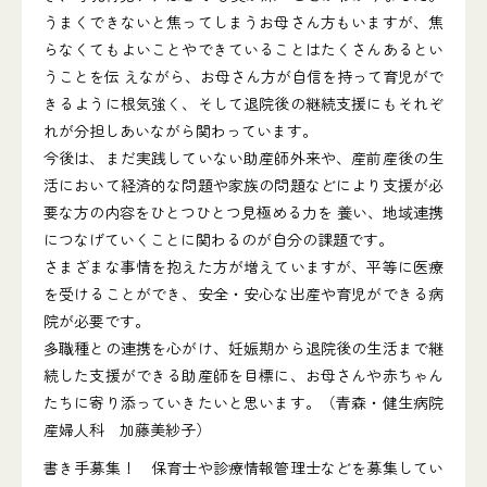
うまくできないと焦ってしまうお母さん方もいますが、焦
らなくてもよいことやできていることはたくさんあるとい
うことを伝 えながら、お母さん方が自信を持って育児がで
きるように根気強く、そして退院後の継続支援にもそれぞ
れが分担しあいながら関わっています。
今後は、まだ実践していない助産師外来や、産前産後の生
活において経済的な問題や家族の問題などにより支援が必
要な方の内容をひとつひとつ見極める力を 養い、地域連携
につなげていくことに関わるのが自分の課題です。
さまざまな事情を抱えた方が増えていますが、平等に医療
を受けることができ、安全・安心な出産や育児ができる病
院が必要です。
多職種との連携を心がけ、妊娠期から退院後の生活まで継
続した支援ができる助産師を目標に、お母さんや赤ちゃん
たちに寄り添っていきたいと思います。（青森・健生病院
産婦人科 加藤美紗子）
書き手募集！ 保育士や診療情報管理士などを募集してい