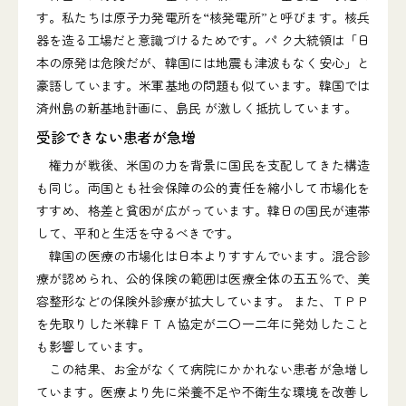
す。私たちは原子力発電所を“核発電所”と呼びます。核兵
器を造る工場だと意識づけるためです。パ ク大統領は「日
本の原発は危険だが、韓国には地震も津波もなく安心」と
豪語しています。米軍基地の問題も似ています。韓国では
済州島の新基地計画に、島民 が激しく抵抗しています。
受診できない患者が急増
権力が戦後、米国の力を背景に国民を支配してきた構造
も同じ。両国とも社会保障の公的責任を縮小して市場化を
すすめ、格差と貧困が広がっています。韓日の国民が連帯
して、平和と生活を守るべきです。
韓国の医療の市場化は日本よりすすんでいます。混合診
療が認められ、公的保険の範囲は医療全体の五五％で、美
容整形などの保険外診療が拡大しています。 また、ＴＰＰ
を先取りした米韓ＦＴＡ協定が二〇一二年に発効したこと
も影響しています。
この結果、お金がなくて病院にかかれない患者が急増し
ています。医療より先に栄養不足や不衛生な環境を改善し