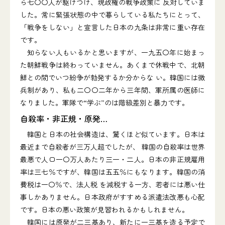
ら七〇〇人が駆けつけ、現政権の戦争政策に 反対していま
した。常に緊張状態の中で暮らしている私たちにとって、
「戦争をしない」と宣言した日本の九条は非常に重い存在
です。
知らない人もいるかと思いますが、一九五〇年に始まっ
た朝鮮戦争は終わっていません。あくまで休戦中で、北朝
鮮との間でいつ紛争が勃発するか分からな い。韓国には徴
兵制があり、私も二〇〇二年から三年間、軍所属の医師に
なりました。軍隊で“学ぶ”のは階級差別と暴力です。
自殺率・非正規・原発…
韓国と日本の社会構造は、驚くほど似ています。日本は
最近まで自殺者が三万人超でしたが、 韓国の自殺率は世界
最悪で人口一〇万人あたり三一・二人。日本の非正規雇用
率は三七％ですが、韓国は五五％にもなります。韓国の消
費税は一〇％で、法人税 を減税する一方、若者には悪い仕
事しかありません。日本政府がすすめる派遣法改悪も心配
です。日本の悪い政策が見習われるかもしれません。
韓国には原発が二三基あり、新たに一三基を造る予定で