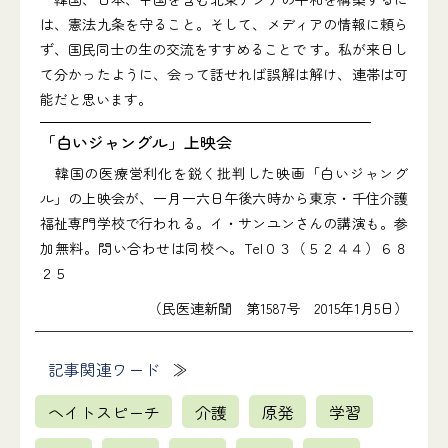
は、憲法九条を守ること。そして、メディアの情報に頼ら
ず、国民同士の生の交流をすすめることで す。私が来日し
て分かったように、会って話せれば誤解は解け、連帯は可
能だと思います。
「白いジャングル」上映会
韓国の医療営利化を鋭く批判した映画「白いジャング
ル」の上映会が、一月一六日午後六時から東京・千住介護
福祉専門学校で行われる。イ・サンユンさんの講演も。参
加無料。問い合わせは同校へ。Tel０３（５２４４）６８
２５
（民医連新聞 第1587号 2015年1月5日）
記事関連ワード
ヘイトスピーチ
介護
原発
学習