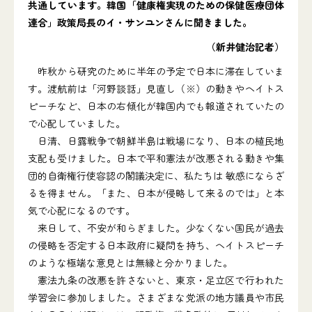
共通しています。韓国「健康権実現のための保健医療団体
連合」政策局長のイ・サンユンさんに聞きました。
（新井健治記者）
昨秋から研究のために半年の予定で日本に滞在していま
す。渡航前は「河野談話」見直し（※）の動きやヘイトス
ピーチなど、日本の右傾化が韓国内でも報道されていたの
で心配していました。
日清、日露戦争で朝鮮半島は戦場になり、日本の植民地
支配も受けました。日本で平和憲法が改悪される動きや集
団的自衛権行使容認の閣議決定に、私たちは 敏感にならざ
るを得ません。「また、日本が侵略して来るのでは」と本
気で心配になるのです。
来日して、不安が和らぎました。少なくない国民が過去
の侵略を否定する日本政府に疑問を持ち、ヘイトスピーチ
のような極端な意見とは無縁と分かりました。
憲法九条の改悪を許さないと、東京・足立区で行われた
学習会に参加しました。さまざまな党派の地方議員や市民