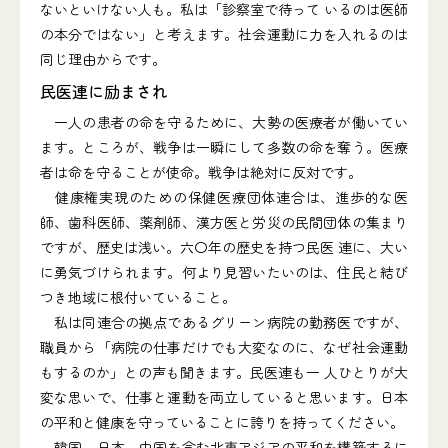
ないといけない人も。私は「診察室で待って いるのは医師
の本分ではない」と考えます。社会運動に力を入れるのは
同じ理由からです。
民医連に励まされ
一人の患者の命を守るために、大勢の医療者が働いてい
ます。ところが、戦争は一瞬にして多数の命を奪う。医療
者は命を守ることが使命。戦争は絶対に反対です。
健康権実現のための保健医療団体連合は、進歩的な医
師、歯科医師、薬剤師、漢方医と労災の民間団体の集まり
ですが、歴史は浅い。六〇年の歴史を持つ民医 連に、大い
に勇気づけられます。何より見習いたいのは、住民と結び
つき地域に根付いていること。
私は同連合の拠点であるグリーン病院の勤務医ですが、
職員から「病院の仕事だけでも大変なのに、なぜ社会運動
もするのか」との声も聞きます。民医連も一 人ひとりが大
変な思いで、仕事と運動を両立していると思います。日本
の平和と健康を守っていることに誇りを持ってください。
韓国、日本、中国を含む北東アジアの平和を構築するに