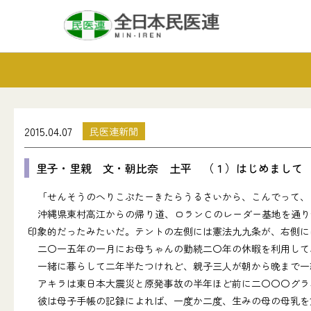
2015.04.07
民医連新聞
里子・里親 文・朝比奈 土平 （１）はじめまして
「せんそうのへりこぷたーきたらうるさいから、こんでって、
沖縄県東村高江からの帰り道、ロランＣのレーダー基地を通り
印象的だったみたいだ。テントの左側には憲法九九条が、右側に
二〇一五年の一月にお母ちゃんの勤続二〇年の休暇を利用して
一緒に暮らして二年半たつけれど、親子三人が朝から晩まで一
アキラは東日本大震災と原発事故の半年ほど前に二〇〇〇グラ
彼は母子手帳の記録によれば、一度か二度、生みの母の母乳を