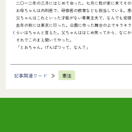
二〇一二年の三月にはじめて会った。七月に我が家に来てその
お母ちゃんは内科医で、研修医の教育なども担当している。患
父ちゃんはこれといった才能がない専業主夫で、なんでも安請
去年の秋には東京に行った。公園に作った舞台の上でキラキラ
くらいはちゃんと言えた。父ちゃんははじめ笑ってから、なにか
それでこのまえ聞いてやった。
「とおちゃん。げんぱつって、なん？」
記事関連ワード
憲法