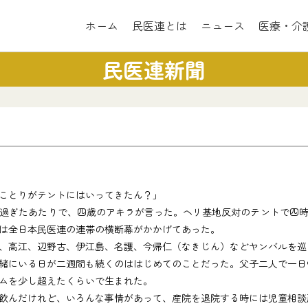
ホーム
民医連とは
ニュース
医療・介
民医連新聞
ことりがテントにはいってきたん？」
過ぎたあたりで、四歳のアキラが言った。ヘリ基地反対のテントで四時
は全日本民医連の連帯の横断幕がかかげてあった。
、高江、辺野古、伊江島、名護、今帰仁（なきじん）などヤンバルを巡
緒にいる日が二週間も続くのははじめてのことだった。父子二人で一日
ムを少し超えたくらいで生まれた。
飲んだけれど、いろんな事情があって、産院を退院する時には児童相談