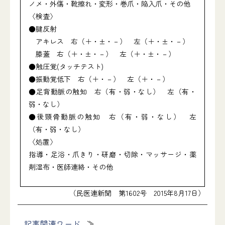
ノメ・外傷・靴擦れ・変形・巻爪・陥入爪・その他
〈検査〉
●腱反射
アキレス 右（＋・±・－） 左（＋・±・－）
膝蓋 右（＋・±・－） 左（＋・±・－）
●触圧覚(タッチテスト)
●振動覚低下 右（＋・－） 左（＋・－）
●足背動脈の触知 右（有・弱・なし） 左（有・
弱・なし）
●後頸骨動脈の触知 右（有・弱・なし） 左
（有・弱・なし）
〈処置〉
指導・足浴・爪きり・研磨・切除・マッサージ・薬
剤湿布・医師連絡・その他
（民医連新聞 第1602号 2015年8月17日）
記事関連ワード