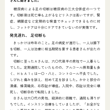
さんに聞きました。
糖尿病による足の切断は糖尿病の三大合併症の一つで
す。切断後は死亡率も上がるなどリスクは高いですが、腎
症、網膜症など定期的な検査でチェックできるものに対
し、フットケアは十分にケアできていないのが実情です。
発見遅れ、 足切断も
きっかけは昨年のこと。足の病変が進行し、一人は膝下
を切断、一人は治療に相当期間を要する患者さんが出たの
です。
切断に至ったＡさんは、六〇代後半の男性で一人暮らし
でした。定期通院していたものの、アルコール摂取量も多
く、ＨｂＡ１ｃは一〇・八と、コントロール不良でした。
しびれと痛みを訴え、初めて足を診ました。かかと部分の
潰瘍、蜂窩織炎、右四趾が壊疽。入院中、四趾は完全に壊
死し、切断目的で転院しました。
Ｂさんは六〇代の男性、経済的に困難で、通院も滞りが
ちでした。インスリン治療をしていましたが、「お金がな