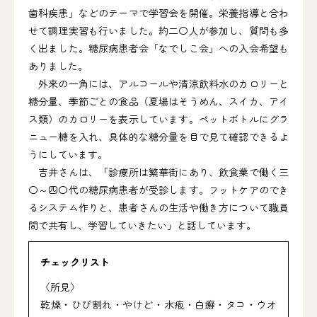
歯科疾患」などのテーマで学習会を開催。栄養指導と合わ
せて調理実習も行いました。約二〇人が参加し、質問も多
く出ました。糖尿病患者会「なでしこ会」への入会希望も
ありました。
外来の一角には、アルコールや清涼飲料水のカロリーと
糖分量、季節ごとの食品（夏場はそうめん、スイカ、アイ
ス類）のカロリーを表示しています。ペットボトルにグラ
ニュー糖を入れ、具体的な糖分量を目で見て確認できるよ
うにしています。
吉井さんは、「診療所は繁華街にあり、飲食業で働く三
〇～四〇代の糖尿病患者が受診します。フットケアのでき
るシステム作りと、患者さんの生活や働き方について職員
間で共有し、学習していきたい」と話しています。
チェックリスト
〈所見〉
乾燥・ひび割れ・やけど・水疱・白癬・タコ・ウオ