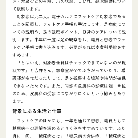
メ・水虫などの有無、爪の状態、しびれ、感覚鈍磨につい
て観察します。
対象者は九二人。電子カルテにフットケア対象者である
ことを記載し、フットケア手帳も手渡します。足病変につ
いての説明や、足の観察ポイント、日常のケアについて説
明します。半年に一度は足の観察をし、職員と患者でフッ
トケア手帳に書き込みます。必要があれば皮膚科受診をす
すめます。
「とはいえ、対象者全員はチェックできていないのが現
状です」と吉井さん。診察室が全てふさがっていたり、看
護師が多忙だったりして、足を観察する場所や時間が確保
できないためです。また、同診の皮膚科の診療は週二単位
のため、皮膚科の受診につながりにくいという悩みもあり
ます。
背景にある生活と仕事
フットケアのほかにも、一年を通じて患者、職員ともに
糖尿病への理解を深めるとりくみをすすめています。ふた
月に一回、「糖尿病とは」「糖尿病の合併症」「糖尿病と