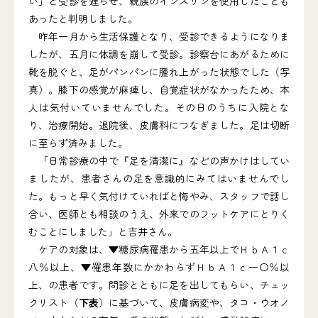
い」と受診を遅らせ、親族のインスリンを使用したことも
あったと判明しました。
昨年一月から生活保護となり、受診できるようになりま
したが、五月に体調を崩して受診。診察台にあがるために
靴を脱ぐと、足がパンパンに腫れ上がった状態でした（写
真）。膝下の感覚が麻痺し、自覚症状がなかったため、本
人は気付いていませんでした。その日のうちに入院とな
り、治療開始。退院後、皮膚科につなぎました。足は切断
に至らず済みました。
「日常診療の中で『足を清潔に』などの声かけはしてい
ましたが、患者さんの足を意識的にみてはいませんでし
た。もっと早く気付けていればと悔やみ、スタッフで話し
合い、医師とも相談のうえ、外来でのフットケアにとりく
むことにしました」と吉井さん。
ケアの対象は、▼糖尿病罹患から五年以上でＨｂＡ１ｃ
八％以上、▼罹患年数にかかわらずＨｂＡ１ｃ一〇％以
上、の患者です。問診とともに足を出してもらい、チェッ
クリスト（
下表
）に基づいて、皮膚病変や、タコ・ウオノ