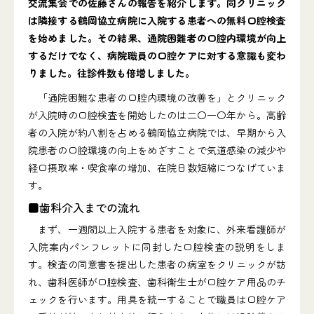
交流集会での佐藤さんの報告を紹介します。同クリニック
は隣接する鶴岡協立病院に入院する患者への無料口腔検査
を始めました。その結果、通院困難者の口腔内環境が向上
するだけでなく、病院職員の口腔ケアに対する意識も変わ
りました。往診件数も倍増しました。
「通院困難な患者の口腔内環境の改善を」とクリニック
が入院時の口腔検査を開始したのは二〇一〇年から。高齢
者の入院が約八割を占める鶴岡協立病院では、早期から入
院患者の口腔環境の向上をめざすことで気道感染の減少や
経口摂取率・喫食率の増加、在院日数短縮につなげていま
す。
■歯科介入までの流れ
まず、一週間以上入院する患者を対象に、外来看護師が
入院案内パンフレットに同封した口腔検査の説明をしま
す。検査の同意書を提出した患者の病室をクリニックが訪
れ、歯科医師が口腔検査、歯科衛生士が口腔ケア用品のチ
ェックを行います。用具を統一することで職員は口腔ケア